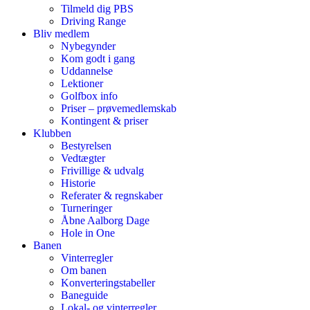
Tilmeld dig PBS
Driving Range
Bliv medlem
Nybegynder
Kom godt i gang
Uddannelse
Lektioner
Golfbox info
Priser – prøvemedlemskab
Kontingent & priser
Klubben
Bestyrelsen
Vedtægter
Frivillige & udvalg
Historie
Referater & regnskaber
Turneringer
Åbne Aalborg Dage
Hole in One
Banen
Vinterregler
Om banen
Konverteringstabeller
Baneguide
Lokal- og vinterregler