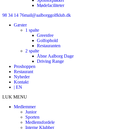
Sponsorpakker
Mødefaciliteter
98 34 14 76
mail@aalborggolfklub.dk
Gæster
1 spalte
Greenfee
Golfophold
Restauranten
2 spalte
Åbne Aalborg Dage
Driving Range
Proshoppen
Restaurant
Nyheder
Kontakt
| EN
LUK MENU
Medlemmer
Junior
Sporten
Medlemsfordele
Interne Klubber