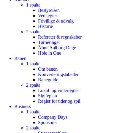
1 spalte
Bestyrelsen
Vedtægter
Frivillige & udvalg
Historie
2 spalte
Referater & regnskaber
Turneringer
Åbne Aalborg Dage
Hole in One
Banen
1 spalte
Om banen
Konverteringstabeller
Baneguide
2 spalte
Lokal- og vinterregler
Sløjfeplan
Regler for tider og spil
Business
1 spalte
Company Days
Sponsorer
2 spalte