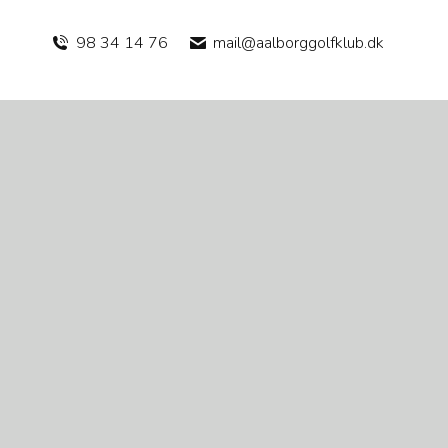
98 34 14 76
mail@aalborggolfklub.dk