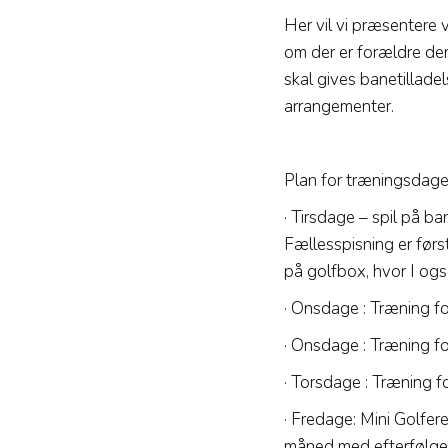
Her vil vi præsentere 
om der er forældre der h
skal gives banetilladel
arrangementer.
Plan for træningsdage
· Tirsdage – spil på ba
Fællesspisning er først
på golfbox, hvor I også 
· Onsdage : Træning fo
· Onsdage : Træning fo
· Torsdage : Træning fo
· Fredage: Mini Golfer
måned med efterfølgend