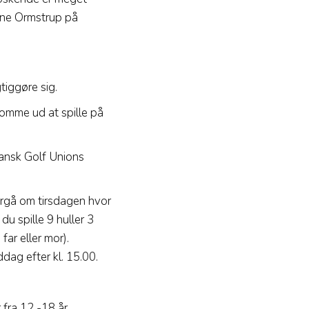
anne Ormstrup på
tiggøre sig.
komme ud at spille på
ansk Golf Unions
orgå om tirsdagen hvor
du spille 9 huller 3
ar eller mor).
dag efter kl. 15.00.
 fra 12 -18 år