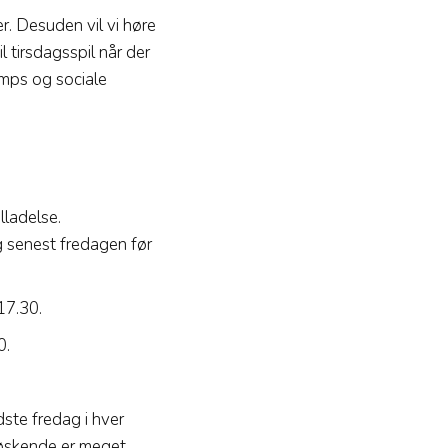
r. Desuden vil vi høre
il tirsdagsspil når der
camps og sociale
lladelse.
ng senest fredagen før
17.30.
0.
dste fredag i hver
søskende er meget