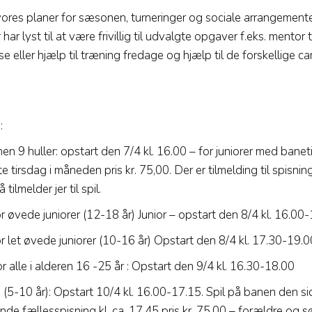
vores planer for sæsonen, turneringer og sociale arrangemente
ar lyst til at være frivillig til udvalgte opgaver f.eks. mentor t
se eller hjælp til træning fredage og hjælp til de forskellige 
:
nen 9 huller: opstart den 7/4 kl. 16.00 – for juniorer med baneti
e tirsdag i måneden pris kr. 75,00. Der er tilmelding til spisni
tilmelder jer til spil.
r øvede juniorer (12-18 år) Junior – opstart den 8/4 kl. 16.00-
r let øvede juniorer (10-16 år) Opstart den 8/4 kl. 17.30-19.0
r alle i alderen 16 -25 år : Opstart den 9/4 kl. 16.30-18.00
e (5-10 år): Opstart 10/4 kl. 16.00-17.15. Spil på banen den si
e fællesspisning kl. ca. 17.45 pris kr. 75,00 – forældre og 