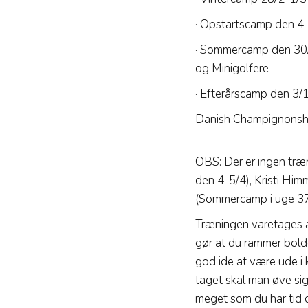
· Opstartscamp den 4-5
· Sommercamp den 30/6 
og Minigolfere
· Efterårscamp den 3/10
Danish Champignonship
OBS: Der er ingen træn
den 4-5/4), Kristi Him
(Sommercamp i uge 37
Træningen varetages af
gør at du rammer bolde
god ide at være ude i k
taget skal man øve sig
meget som du har tid og