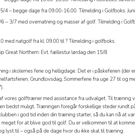
/4 – begge dage fra 09.00-16.00. Tilmelding i Golfboks. Junio
– 3/7 med overnatning og masser af golf. Tilmelding i Golfbo
 med natgolf fra kl. 09.00 til ? Tilmelding i golfboks.
 Great Northern: Evt. fællestur lørdag den 15/8
ing i skolernes ferie og helligdage. Det er i påskeferien (der
melfartsferien, Grundlovsdag, Sommerferie fra uge 27 til og 
).
 vores golftræner med assistance fra udvalget. Til træning vi
n bedst muligt. Træningen foregår forskellige steder rundt p
lubben i god tid inden din træning starter, så du kan nå at var
 meget for at blive god til golf. Du er velkommen til at komme 
 lyst til – også på de dage hvor du ikke skal til træning.