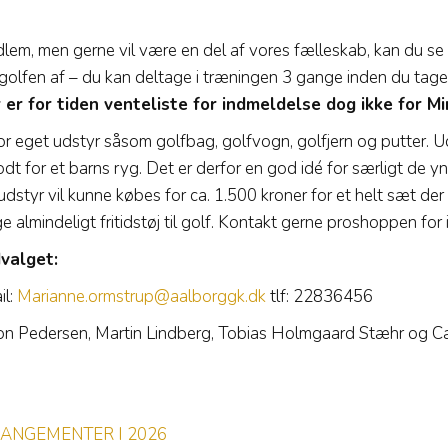
dlem, men gerne vil være en del af vores fælleskab, kan du s
olfen af – du kan deltage i træningen 3 gange inden du tager s
 er for tiden venteliste for indmeldelse dog ikke for Min
 for eget udstyr såsom golfbag, golfvogn, golfjern og putter. U
dt for et barns ryg. Det er derfor en god idé for særligt de yn
 udstyr vil kunne købes for ca. 1.500 kroner for et helt sæt de
almindeligt fritidstøj til golf. Kontakt gerne proshoppen for i
valget:
il:
Marianne.ormstrup@aalborggk.dk
tlf: 22836456
n Pedersen, Martin Lindberg, Tobias Holmgaard Stæhr og Ca
ANGEMENTER I 2026