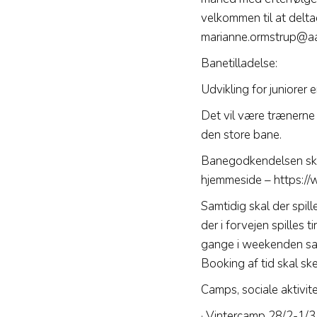
velkommen til at deltag
marianne.ormstrup@a
Banetilladelse:
Udvikling for juniorer 
Det vil være trænerne 
den store bane.
Banegodkendelsen sker
hjemmeside – https:/
Samtidig skal der spil
der i forvejen spilles 
gange i weekenden sam
Booking af tid skal sk
Camps, sociale aktivite
· Vintercamp 28/2-1/3 