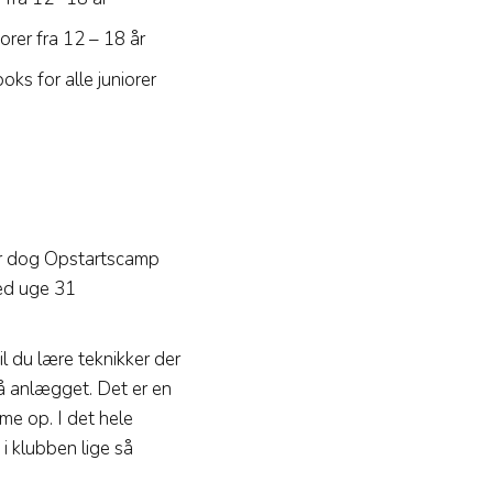
rer fra 12 – 18 år
ks for alle juniorer
 er dog Opstartscamp
med uge 31
l du lære teknikker der
å anlægget. Det er en
me op. I det hele
i klubben lige så