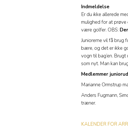
Indmeldelse
Er du ikke allerede me
mulighed for at prøve g
være golfer. OBS:
Der
Juniorerne vil få brug
bære, og det er ikke go
vogn til bag’en. Brugt
som nyt. Man kan bruge 
Medlemmer juniorud
Marianne Ormstrup ma
Anders Fugmann, Simo
træner.
KALENDER FOR ARR