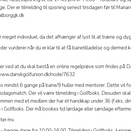
e. Der er tilmelding til spisning senest tirsdagen før til Mari
alborggk.dk
er meget individuel, da det afhænger af lyst til at træne og dyg
der vurderer når du er klar til at få banetilladelse og dermed 
 ved at du skal bestå en online regelprøve som findes på D
/www.danskgolfunion.dk/node/7632
les mindst 6 gange på bane/9 huller med mentorer. Dette vil f
tirsdagsmatch. Der vil være tilmelding i Golfboks. Desuden skal 
men med et medlem der har et handikap under 36 (f.eks. din f
e i Golfboks. Der må bookes tid lørdage eller søndage eftermid
ter mv.
– begge dage fra 10.00-16.00. Tilmelding i Golfboks. Juniorer