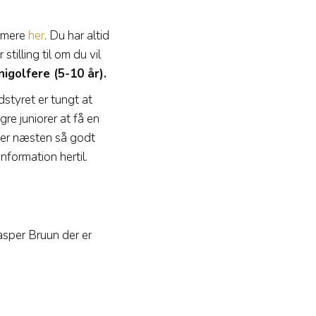
e mere
her
. Du har altid
tilling til om du vil
igolfere (5-10 år).
dstyret er tungt at
gre juniorer at få en
r er næsten så godt
nformation hertil.
sper Bruun der er