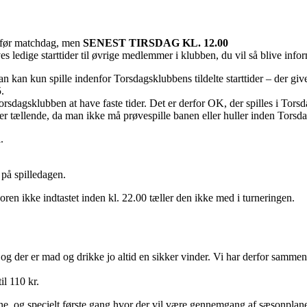
e før matchdag, men
SENEST TIRSDAG KL. 12.00
ives ledige starttider til øvrige medlemmer i klubben, du vil så blive info
 kan kun spille indenfor Torsdagsklubbens tildelte starttider – der give
.
orsdagsklubben at have faste tider. Det er derfor OK, der spilles i Torsd
 er tællende, da man ikke må prøvespille banen eller huller inden Tors
.
 på spilledagen.
coren ikke indtastet inden kl. 22.00 tæller den ikke med i turneringen.
, og der er mad og drikke jo altid en sikker vinder. Vi har derfor samm
il 110 kr.
ne, og specielt første gang hvor der vil være gennemgang af sæsonplane