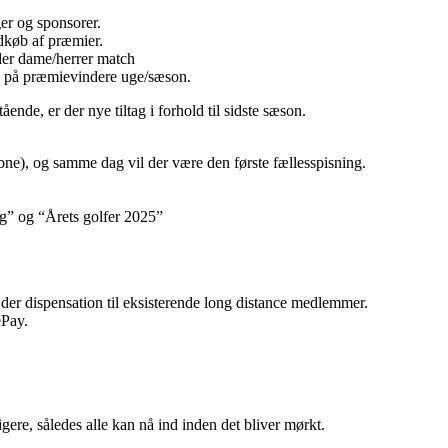
er og sponsorer.
dkøb af præmier.
lder dame/herrer match
s på præmievindere uge/sæson.
nde, er der nye tiltag i forhold til sidste sæson.
bne), og samme dag vil der være den første fællesspisning.
rg” og “Årets golfer 2025”
er dispensation til eksisterende long distance medlemmer.
ePay.
igere, således alle kan nå ind inden det bliver mørkt.