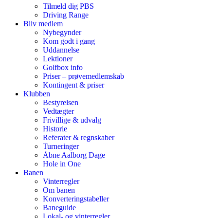
Tilmeld dig PBS
Driving Range
Bliv medlem
Nybegynder
Kom godt i gang
Uddannelse
Lektioner
Golfbox info
Priser – prøvemedlemskab
Kontingent & priser
Klubben
Bestyrelsen
Vedtægter
Frivillige & udvalg
Historie
Referater & regnskaber
Turneringer
Åbne Aalborg Dage
Hole in One
Banen
Vinterregler
Om banen
Konverteringstabeller
Baneguide
Lokal- og vinterregler