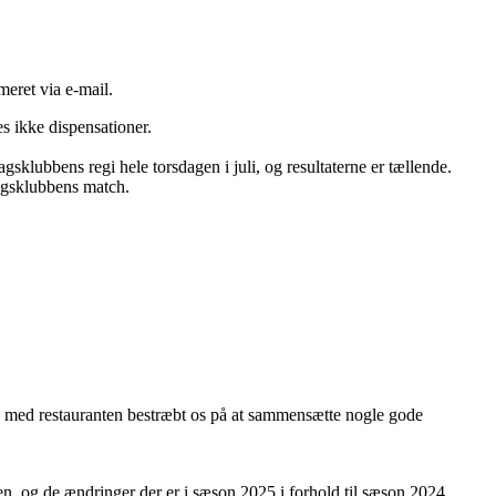
rmeret via e-mail.
s ikke dispensationer.
agsklubbens regi hele torsdagen i juli, og resultaterne er tællende.
dagsklubbens match.
en med restauranten bestræbt os på at sammensætte nogle gode
n, og de ændringer der er i sæson 2025 i forhold til sæson 2024.