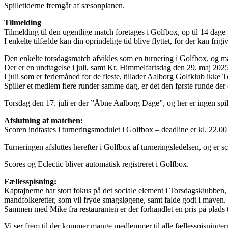
Spilletiderne fremgår af sæsonplanen.
Tilmelding
Tilmelding til den ugentlige match foretages i Golfbox, op til 14 dag
I enkelte tilfælde kan din oprindelige tid blive flyttet, for der kan frig
Den enkelte torsdagsmatch afvikles som en turnering i Golfbox, og man
Der er en undtagelse i juli, samt Kr. Himmelfartsdag den 29. maj 2025
I juli som er feriemåned for de fleste, tillader Aalborg Golfklub ikke T
Spiller et medlem flere runder samme dag, er det den første runde der
Torsdag den 17. juli er der ”Åbne Aalborg Dage”, og her er ingen spil
Afslutning af matchen:
Scoren indtastes i turneringsmodulet i Golfbox – deadline er kl. 22.00
Turneringen afsluttes herefter i Golfbox af turneringsledelsen, og er s
Scores og Eclectic bliver automatisk registreret i Golfbox.
Fællesspisning:
Kaptajnerne har stort fokus på det sociale element i Torsdagsklubben
mandfolkeretter, som vil fryde smagsløgene, samt falde godt i maven.
Sammen med Mike fra restauranten er der forhandlet en pris på plads t
Vi ser frem til der kommer mange medlemmer til alle fællesspisninger