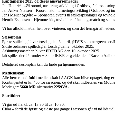
Kaptajnerne 2025 og deres ansvarsområder:
.
Jan Heinrich –Økonomi, turneringsafvikling i Golfbox, fællesspisning
Jan Anker Nielsen – Koordinator, turneringsafvikling i Golfbox og in
Jens Møller Søgård – Sponsorer, events til fællesspisninger og tovho
Henrik Espensen – Hjemmeside, tovholder afslutningsmatch og statu
Vi har afholdt møder hen over vinteren, og som det fremgår af nedenståe
Sæsonplan
Første spilledag bliver torsdag den 3. april, (HVIS sommergreens er å
Sidste ordinære spilledag er torsdag den 2. oktober 2025.
Afslutningsmatchen bliver
FREDAG
den 10. oktober 2025.
Ialt spilles der 25 runder + 3 der IKKE er gældende i “Race to Aalbo
Detaljeret sæsonplan kan du finde på hjemmesiden.
Medlemskab
Alle herrer med
fuldt
medlemskab i AAGK kan blive optaget, dog er d
Kontingentet er kr. 450 for sæsonen, og det skal indbetales via Mobil
Modtager:
5660 MR
alternativt
2259VA.
Starttider:
Vi går ud fra kl. ca. 13:30 til ca. 16:30.
Cirka – fordi de første og sidste par gange i sæsonen går vi ud lidt tidl