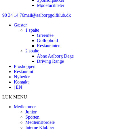
Sponsorpakker
Mødefaciliteter
98 34 14 76
mail@aalborggolfklub.dk
Gæster
1 spalte
Greenfee
Golfophold
Restauranten
2 spalte
Åbne Aalborg Dage
Driving Range
Proshoppen
Restaurant
Nyheder
Kontakt
| EN
LUK MENU
Medlemmer
Junior
Sporten
Medlemsfordele
Interne Klubber