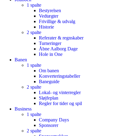
1 spalte
Bestyrelsen
Vedtægter
Frivillige & udvalg
Historie
2 spalte
Referater & regnskaber
Turneringer
Åbne Aalborg Dage
Hole in One
Banen
1 spalte
Om banen
Konverteringstabeller
Baneguide
2 spalte
Lokal- og vinterregler
Sløjfeplan
Regler for tider og spil
Business
1 spalte
Company Days
Sponsorer
2 spalte