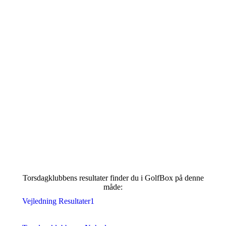
Du kan se Torsdagklubbens
"Race to Aalborg" og "Eclectic"
direkte i Golfbox
Torsdagklubbens resultater finder du i GolfBox på denne
måde:
Vejledning Resultater1