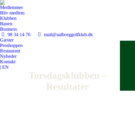
Medlemmer
Bliv medlem
Klubben
Banen
Business
98 34 14 76
mail@aalborggolfklub.dk
Gæster
Proshoppen
Restaurant
Nyheder
Kontakt
| EN
Torsdagsklubben –
Resultater