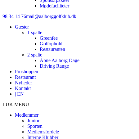
Sponsorpakker
Mødefaciliteter
98 34 14 76
mail@aalborggolfklub.dk
Gæster
1 spalte
Greenfee
Golfophold
Restauranten
2 spalte
Åbne Aalborg Dage
Driving Range
Proshoppen
Restaurant
Nyheder
Kontakt
| EN
LUK MENU
Medlemmer
Junior
Sporten
Medlemsfordele
Interne Klubber