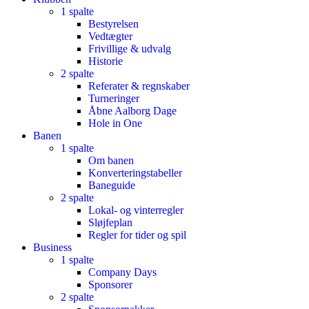
1 spalte
Bestyrelsen
Vedtægter
Frivillige & udvalg
Historie
2 spalte
Referater & regnskaber
Turneringer
Åbne Aalborg Dage
Hole in One
Banen
1 spalte
Om banen
Konverteringstabeller
Baneguide
2 spalte
Lokal- og vinterregler
Sløjfeplan
Regler for tider og spil
Business
1 spalte
Company Days
Sponsorer
2 spalte