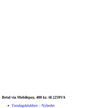
Her tilmelder du dig Torsdagklubben
Betal via Mobilepay, 400 kr. til 2259VA
Torsdagsklubben – Nyheder