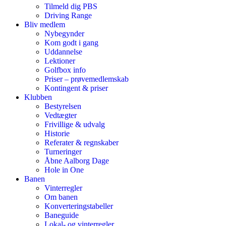
Tilmeld dig PBS
Driving Range
Bliv medlem
Nybegynder
Kom godt i gang
Uddannelse
Lektioner
Golfbox info
Priser – prøvemedlemskab
Kontingent & priser
Klubben
Bestyrelsen
Vedtægter
Frivillige & udvalg
Historie
Referater & regnskaber
Turneringer
Åbne Aalborg Dage
Hole in One
Banen
Vinterregler
Om banen
Konverteringstabeller
Baneguide
Lokal- og vinterregler