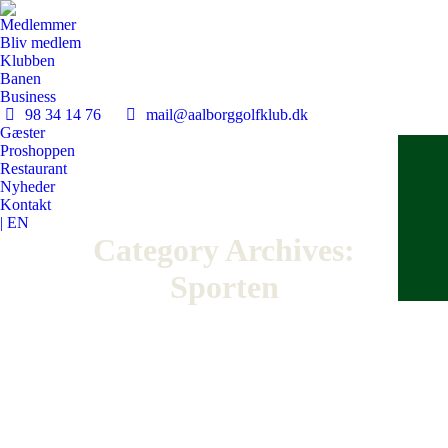
Medlemmer
Bliv medlem
Klubben
Banen
Business
98 34 14 76
mail@aalborggolfklub.dk
Gæster
Proshoppen
Restaurant
Nyheder
Kontakt
| EN
Category Archives:
Sporten