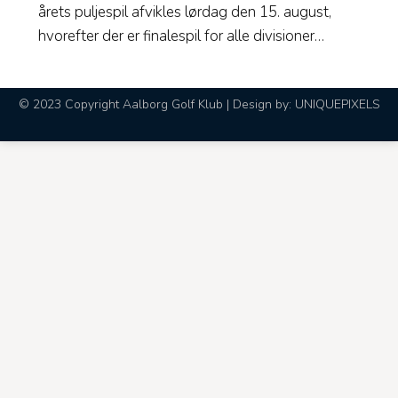
årets puljespil afvikles lørdag den 15. august,
hvorefter der er finalespil for alle divisioner…
© 2023 Copyright Aalborg Golf Klub | Design by:
UNIQUEPIXELS