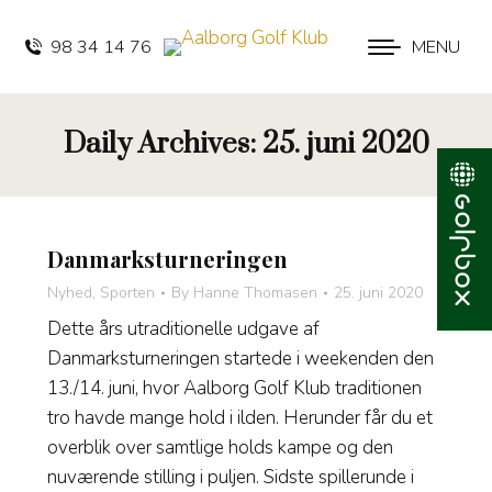
98 34 14 76
MENU
Daily Archives:
25. juni 2020
Danmarksturneringen
Nyhed
,
Sporten
By
Hanne Thomasen
25. juni 2020
Dette års utraditionelle udgave af
Danmarksturneringen startede i weekenden den
13./14. juni, hvor Aalborg Golf Klub traditionen
tro havde mange hold i ilden. Herunder får du et
overblik over samtlige holds kampe og den
nuværende stilling i puljen. Sidste spillerunde i