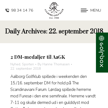
98 34 14 76
MENU
Daily Archives:
22. september 2018
2 DM-medaljer til AaGK
Nyhed
,
Sporten
By
Hanne Thomasen
22. september 2018
Aalborg Golfklub spillede i weekenden den
15./16. september DM for hold på The
Scandinaviani Farum. Lørdag spillede herrerne
mod Furesø i den ene semifinale. Herrerne vandt
7-11 og skulle dermed ud i en gulddyst mod