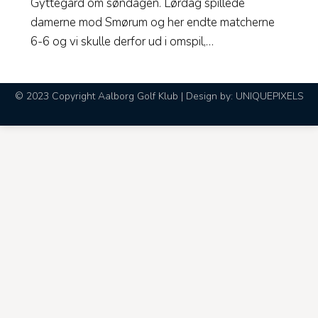
Gyttegård om søndagen. Lørdag spillede
damerne mod Smørum og her endte matcherne
6-6 og vi skulle derfor ud i omspil,…
© 2023 Copyright Aalborg Golf Klub | Design by:
UNIQUEPIXELS