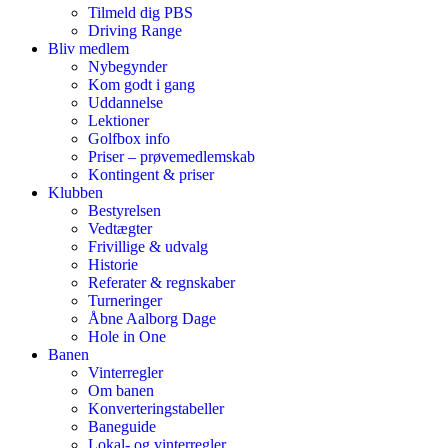
Tilmeld dig PBS
Driving Range
Bliv medlem
Nybegynder
Kom godt i gang
Uddannelse
Lektioner
Golfbox info
Priser – prøvemedlemskab
Kontingent & priser
Klubben
Bestyrelsen
Vedtægter
Frivillige & udvalg
Historie
Referater & regnskaber
Turneringer
Åbne Aalborg Dage
Hole in One
Banen
Vinterregler
Om banen
Konverteringstabeller
Baneguide
Lokal- og vinterregler