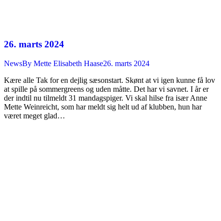
26. marts 2024
News
By
Mette Elisabeth Haase
26. marts 2024
Kære alle Tak for en dejlig sæsonstart. Skønt at vi igen kunne få lov
at spille på sommergreens og uden måtte. Det har vi savnet. I år er
der indtil nu tilmeldt 31 mandagspiger. Vi skal hilse fra især Anne
Mette Weinreicht, som har meldt sig helt ud af klubben, hun har
været meget glad…