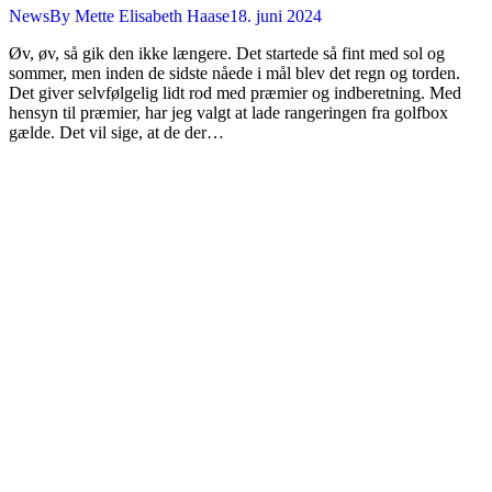
News
By
Mette Elisabeth Haase
18. juni 2024
Øv, øv, så gik den ikke længere. Det startede så fint med sol og
sommer, men inden de sidste nåede i mål blev det regn og torden.
Det giver selvfølgelig lidt rod med præmier og indberetning. Med
hensyn til præmier, har jeg valgt at lade rangeringen fra golfbox
gælde. Det vil sige, at de der…