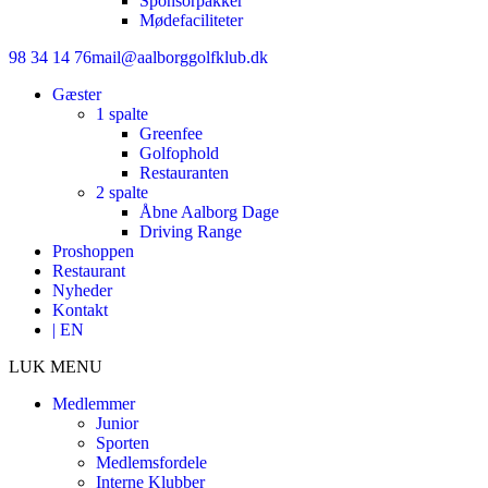
Sponsorpakker
Mødefaciliteter
98 34 14 76
mail@aalborggolfklub.dk
Gæster
1 spalte
Greenfee
Golfophold
Restauranten
2 spalte
Åbne Aalborg Dage
Driving Range
Proshoppen
Restaurant
Nyheder
Kontakt
| EN
LUK MENU
Medlemmer
Junior
Sporten
Medlemsfordele
Interne Klubber