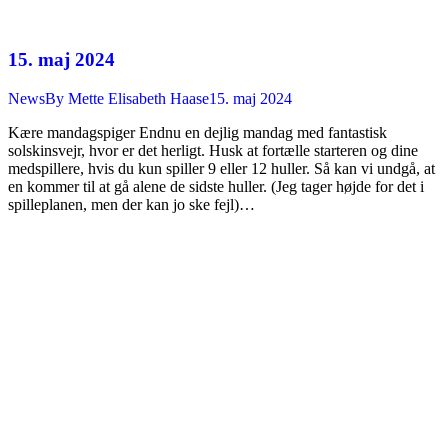
15. maj 2024
News
By
Mette Elisabeth Haase
15. maj 2024
Kære mandagspiger Endnu en dejlig mandag med fantastisk
solskinsvejr, hvor er det herligt. Husk at fortælle starteren og dine
medspillere, hvis du kun spiller 9 eller 12 huller. Så kan vi undgå, at
en kommer til at gå alene de sidste huller. (Jeg tager højde for det i
spilleplanen, men der kan jo ske fejl)…