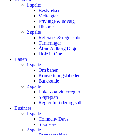
1 spalte
Bestyrelsen
Vedtægter
Frivillige & udvalg
Historie
2 spalte
Referater & regnskaber
Turneringer
Åbne Aalborg Dage
Hole in One
Banen
1 spalte
Om banen
Konverteringstabeller
Baneguide
2 spalte
Lokal- og vinterregler
Sløjfeplan
Regler for tider og spil
Business
1 spalte
Company Days
Sponsorer
2 spalte