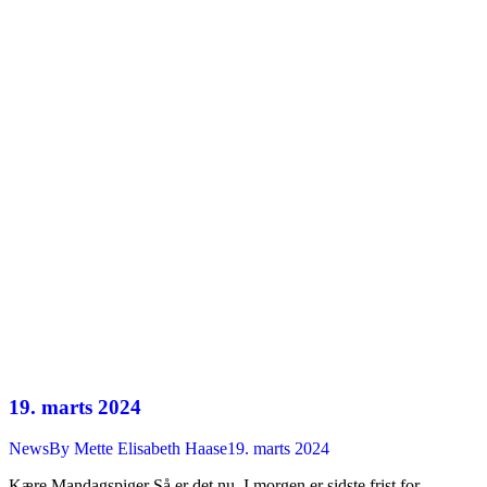
19. marts 2024
News
By
Mette Elisabeth Haase
19. marts 2024
Kære Mandagspiger Så er det nu. I morgen er sidste frist for