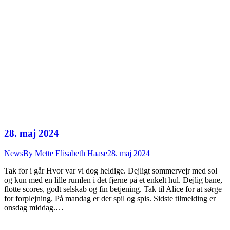
28. maj 2024
News
By
Mette Elisabeth Haase
28. maj 2024
Tak for i går Hvor var vi dog heldige. Dejligt sommervejr med sol
og kun med en lille rumlen i det fjerne på et enkelt hul. Dejlig bane,
flotte scores, godt selskab og fin betjening. Tak til Alice for at sørge
for forplejning. På mandag er der spil og spis. Sidste tilmelding er
onsdag middag.…