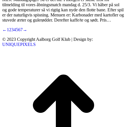
tilmelding til vores åbningsmatch mandag d. 25/3. Vi håber på sol
og gode temperaturer så vi rigtig kan nyde den flotte bane. Efter spil
er der naturligvis spisning. Menuen er: Karbonader med kartofler og
stuvede ærter og gulerødder. Derefter kaffe/te og sødt. Pris…
←
1
2
3
4
5
6
7
→
© 2023 Copyright Aalborg Golf Klub | Design by:
UNIQUEPIXELS