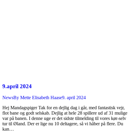
9.april 2024
News
By
Mette Elisabeth Haase
9. april 2024
Hej Mandagspiger Tak for en dejlig dag i går, med fantastisk vejr,
flot bane og godt selskab. Dejlig at hele 28 spillere ud af 31 mulige
var på banen. I denne uge er det sidste tilmelding til vores kør-selv
tur til Øland. Der er lige nu 10 deltagere, så vi håber på flere. Du
kan…