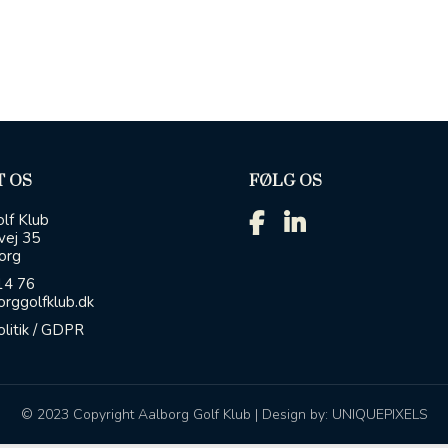
 OS
FØLG OS
lf Klub
vej 35
org
14 76
rggolfklub.dk
olitik / GDPR
© 2023 Copyright Aalborg Golf Klub | Design by:
UNIQUEPIXELS