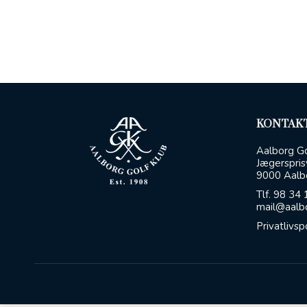
KONTAKT
Aalborg Go
Jægerspris
9000 Aalb
Tlf.
98 34 
mail@aalbo
Privatlivsp