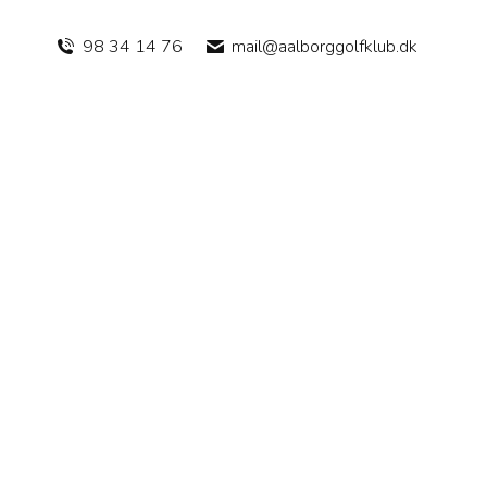
98 34 14 76
mail@aalborggolfklub.dk
Turneringsvinder