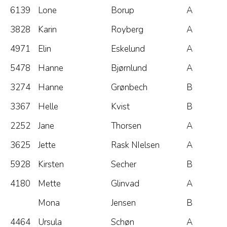
6139
Lone
Borup
A
3828
Karin
Royberg
A
4971
Elin
Eskelund
A
5478
Hanne
Bjørnlund
A
3274
Hanne
Grønbech
B
3367
Helle
Kvist
B
2252
Jane
Thorsen
A
3625
Jette
Rask NIelsen
A
5928
Kirsten
Secher
B
4180
Mette
Glinvad
A
Mona
Jensen
B
4464
Ursula
Schøn
A