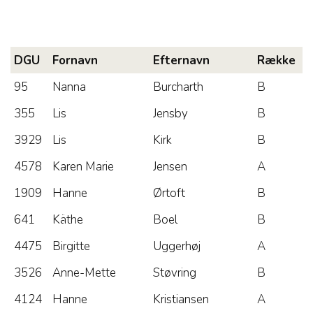
DGU
Fornavn
Efternavn
Række
95
Nanna
Burcharth
B
355
Lis
Jensby
B
3929
Lis
Kirk
B
4578
Karen Marie
Jensen
A
1909
Hanne
Ørtoft
B
641
Käthe
Boel
B
4475
Birgitte
Uggerhøj
A
3526
Anne-Mette
Støvring
B
4124
Hanne
Kristiansen
A