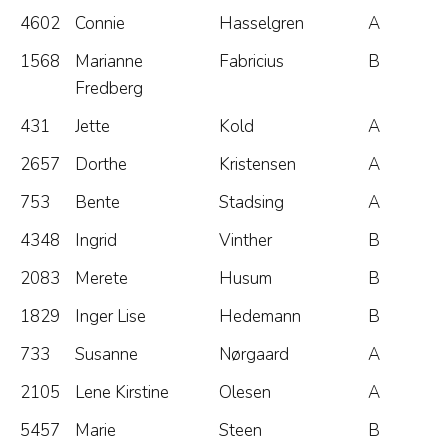
4602
Connie
Hasselgren
A
1568
Marianne
Fabricius
B
Fredberg
431
Jette
Kold
A
2657
Dorthe
Kristensen
A
753
Bente
Stadsing
A
4348
Ingrid
Vinther
B
2083
Merete
Husum
B
1829
Inger Lise
Hedemann
B
733
Susanne
Nørgaard
A
2105
Lene Kirstine
Olesen
A
5457
Marie
Steen
B