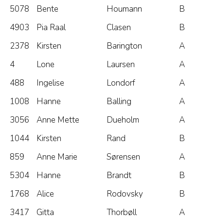
5078
Bente
Houmann
B
4903
Pia Raal
Clasen
B
2378
Kirsten
Barington
A
4
Lone
Laursen
A
488
Ingelise
Londorf
A
1008
Hanne
Balling
A
3056
Anne Mette
Dueholm
A
1044
Kirsten
Rand
B
859
Anne Marie
Sørensen
A
5304
Hanne
Brandt
B
1768
Alice
Rodovsky
B
3417
Gitta
Thorbøll
A