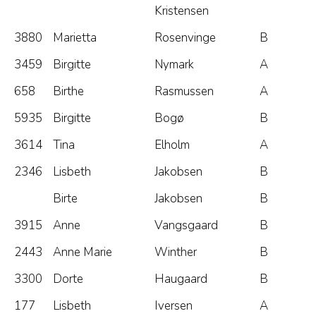
Kristensen
3880
Marietta
Rosenvinge
B
3459
Birgitte
Nymark
A
658
Birthe
Rasmussen
A
5935
Birgitte
Bogø
B
3614
Tina
Elholm
A
2346
Lisbeth
Jakobsen
B
Birte
Jakobsen
B
3915
Anne
Vangsgaard
B
2443
Anne Marie
Winther
B
3300
Dorte
Haugaard
B
177
Lisbeth
Iversen
A