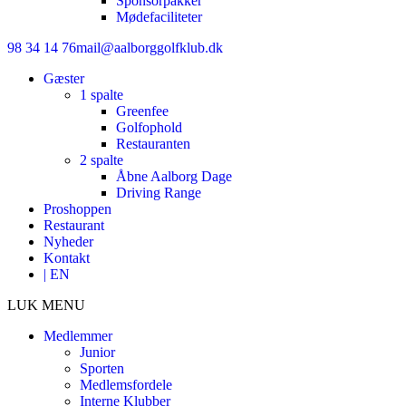
Sponsorpakker
Mødefaciliteter
98 34 14 76
mail@aalborggolfklub.dk
Gæster
1 spalte
Greenfee
Golfophold
Restauranten
2 spalte
Åbne Aalborg Dage
Driving Range
Proshoppen
Restaurant
Nyheder
Kontakt
| EN
LUK MENU
Medlemmer
Junior
Sporten
Medlemsfordele
Interne Klubber