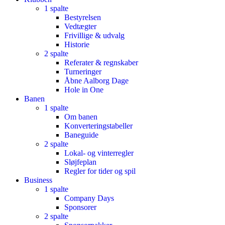
1 spalte
Bestyrelsen
Vedtægter
Frivillige & udvalg
Historie
2 spalte
Referater & regnskaber
Turneringer
Åbne Aalborg Dage
Hole in One
Banen
1 spalte
Om banen
Konverteringstabeller
Baneguide
2 spalte
Lokal- og vinterregler
Sløjfeplan
Regler for tider og spil
Business
1 spalte
Company Days
Sponsorer
2 spalte