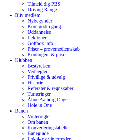
Tilmeld dig PBS
Driving Range
Bliv medlem
Nybegynder
Kom godt i gang
Uddannelse
Lektioner
Golfbox info
Priser – prøvemedlemskab
Kontingent & priser
Klubben
Bestyrelsen
Vedtægter
Frivillige & udvalg
Historie
Referater & regnskaber
Turneringer
Åbne Aalborg Dage
Hole in One
Banen
Vinterregler
Om banen
Konverteringstabeller
Baneguide
Lokal- og vinterregler