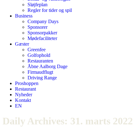
Sløjfeplan
Regler for tider og spil
Business
Company Days
Sponsorer
Sponsorpakker
Mødefaciliteter
Gæster
Greenfee
Golfophold
Restauranten
Åbne Aalborg Dage
Firmaudflugt
Driving Range
Proshoppen
Restaurant
Nyheder
Kontakt
EN
Daily Archives:
31. marts 2022