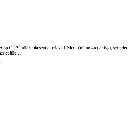
op til 13 hullers blæsende holdspil. Men når humøret er højt, som det al
er et lille…
S