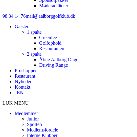
Sponsorpakker
Mødefaciliteter
98 34 14 76
mail@aalborggolfklub.dk
Gæster
1 spalte
Greenfee
Golfophold
Restauranten
2 spalte
Åbne Aalborg Dage
Driving Range
Proshoppen
Restaurant
Nyheder
Kontakt
| EN
LUK MENU
Medlemmer
Junior
Sporten
Medlemsfordele
Interne Klubber