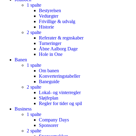
1 spalte
Bestyrelsen
Vedtægter
Frivillige & udvalg
Historie
2 spalte
Referater & regnskaber
Turneringer
Åbne Aalborg Dage
Hole in One
Banen
1 spalte
Om banen
Konverteringstabeller
Baneguide
2 spalte
Lokal- og vinterregler
Sløjfeplan
Regler for tider og spil
Business
1 spalte
Company Days
Sponsorer
2 spalte