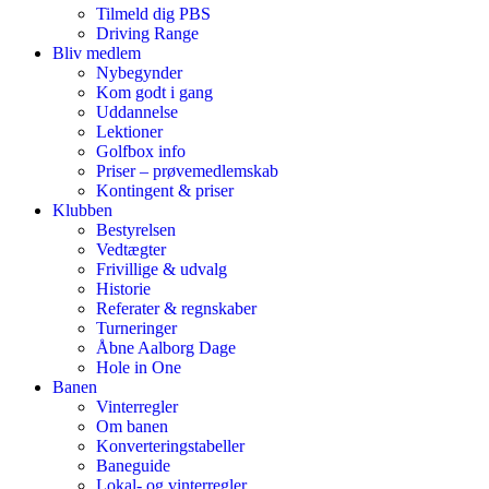
Tilmeld dig PBS
Driving Range
Bliv medlem
Nybegynder
Kom godt i gang
Uddannelse
Lektioner
Golfbox info
Priser – prøvemedlemskab
Kontingent & priser
Klubben
Bestyrelsen
Vedtægter
Frivillige & udvalg
Historie
Referater & regnskaber
Turneringer
Åbne Aalborg Dage
Hole in One
Banen
Vinterregler
Om banen
Konverteringstabeller
Baneguide
Lokal- og vinterregler