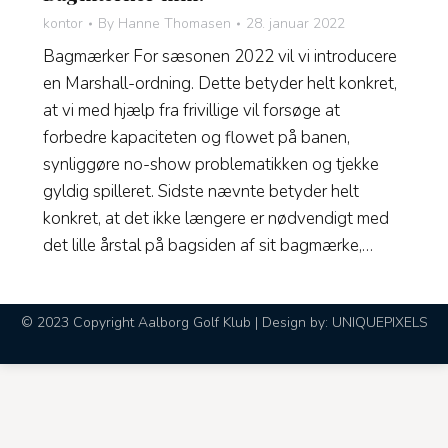
kontor
By
Hanne Thomasen
28. januar 2022
Bagmærker For sæsonen 2022 vil vi introducere
en Marshall-ordning. Dette betyder helt konkret,
at vi med hjælp fra frivillige vil forsøge at
forbedre kapaciteten og flowet på banen,
synliggøre no-show problematikken og tjekke
gyldig spilleret. Sidste nævnte betyder helt
konkret, at det ikke længere er nødvendigt med
det lille årstal på bagsiden af sit bagmærke,…
© 2023 Copyright Aalborg Golf Klub | Design by:
UNIQUEPIXELS