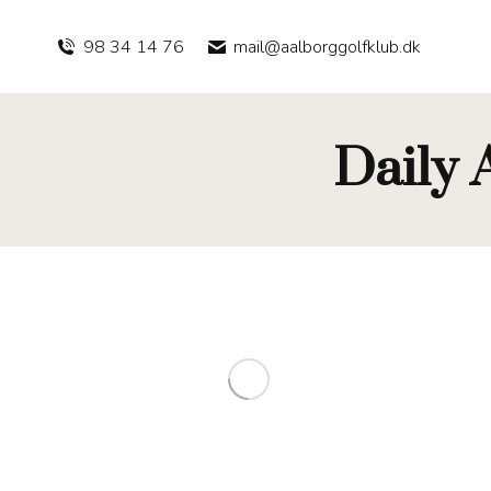
98 34 14 76
mail@aalborggolfklub.dk
Daily 