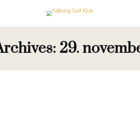
Archives:
29. novemb