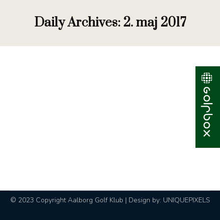
Daily Archives:
2. maj 2017
Klubbens starterkorps
Nyhed
By
Hanne Thomasen
2. maj 2017
Mit navn er Anne Hedegaard. Jeg er 21 år gammel
og er fra Aalborg. Jeg har spillet golf siden jeg var
6 år gammel og har været medlem af Aalborg
Golf Klub i godt 5 år. Siden da har jeg været en
del af eliten og er spiller på vores damehold. Til
daglig bor jeg i Cleveland, Tennessee,…
© 2023 Copyright Aalborg Golf Klub | Design by:
UNIQUEPIXELS