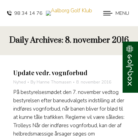
98 34 14 76
MENU
Daily Archives:
8. november 2016
Update vedr. vognforbud
Nyhed
By
Hanne Thomasen
8. november 2016
På bestyrelsesmødet den 7. november vedtog
bestyrelsen efter baneudvalgets indstilling at der
indføres vognforbud, når banen bliver for blød til
at kunne tåle trafikken. Reglerne vil være således:
Trolleys Når der indføres vognforbud, kan der af
helbredsmæssige årsager søges om