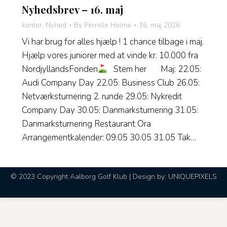
Nyhedsbrev – 16. maj
kontor
,
Nyhed
By
Pernille Holme
16. maj 2026
Vi har brug for alles hjælp ! 1 chance tilbage i maj.
Hjælp vores juniorer med at vinde kr. 10.000 fra
NordjyllandsFonden
Stem her Maj: 22.05:
Audi Company Day 22.05: Business Club 26.05:
Netværksturnering 2. runde 29.05: Nykredit
Company Day 30.05: Danmarksturnering 31.05:
Danmarksturnering Restaurant Ora
Arrangementkalender: 09.05 30.05 31.05 Tak…
© 2023 Copyright Aalborg Golf Klub | Design by:
UNIQUEPIXELS