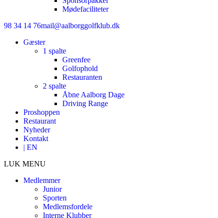
Sponsorpakker
Mødefaciliteter
98 34 14 76
mail@aalborggolfklub.dk
Gæster
1 spalte
Greenfee
Golfophold
Restauranten
2 spalte
Åbne Aalborg Dage
Driving Range
Proshoppen
Restaurant
Nyheder
Kontakt
| EN
LUK MENU
Medlemmer
Junior
Sporten
Medlemsfordele
Interne Klubber