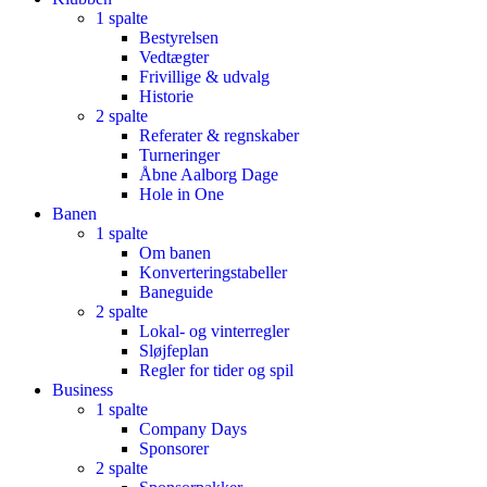
1 spalte
Bestyrelsen
Vedtægter
Frivillige & udvalg
Historie
2 spalte
Referater & regnskaber
Turneringer
Åbne Aalborg Dage
Hole in One
Banen
1 spalte
Om banen
Konverteringstabeller
Baneguide
2 spalte
Lokal- og vinterregler
Sløjfeplan
Regler for tider og spil
Business
1 spalte
Company Days
Sponsorer
2 spalte