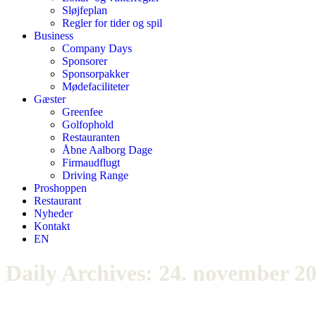
Sløjfeplan
Regler for tider og spil
Business
Company Days
Sponsorer
Sponsorpakker
Mødefaciliteter
Gæster
Greenfee
Golfophold
Restauranten
Åbne Aalborg Dage
Firmaudflugt
Driving Range
Proshoppen
Restaurant
Nyheder
Kontakt
EN
Daily Archives:
24. november 2