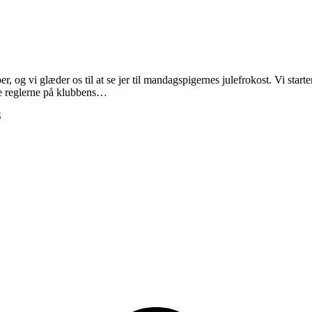
g vi glæder os til at se jer til mandagspigernes julefrokost. Vi starter kl
Se reglerne på klubbens…
S