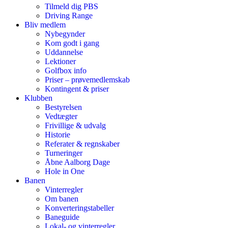
Tilmeld dig PBS
Driving Range
Bliv medlem
Nybegynder
Kom godt i gang
Uddannelse
Lektioner
Golfbox info
Priser – prøvemedlemskab
Kontingent & priser
Klubben
Bestyrelsen
Vedtægter
Frivillige & udvalg
Historie
Referater & regnskaber
Turneringer
Åbne Aalborg Dage
Hole in One
Banen
Vinterregler
Om banen
Konverteringstabeller
Baneguide
Lokal- og vinterregler