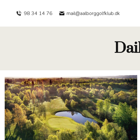
98 34 14 76
mail@aalborggolfklub.dk
Dai