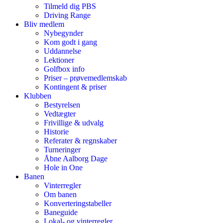
Tilmeld dig PBS
Driving Range
Bliv medlem
Nybegynder
Kom godt i gang
Uddannelse
Lektioner
Golfbox info
Priser – prøvemedlemskab
Kontingent & priser
Klubben
Bestyrelsen
Vedtægter
Frivillige & udvalg
Historie
Referater & regnskaber
Turneringer
Åbne Aalborg Dage
Hole in One
Banen
Vinterregler
Om banen
Konverteringstabeller
Baneguide
Lokal- og vinterregler