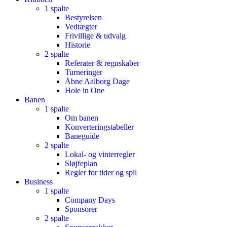
1 spalte
Bestyrelsen
Vedtægter
Frivillige & udvalg
Historie
2 spalte
Referater & regnskaber
Turneringer
Åbne Aalborg Dage
Hole in One
Banen
1 spalte
Om banen
Konverteringstabeller
Baneguide
2 spalte
Lokal- og vinterregler
Sløjfeplan
Regler for tider og spil
Business
1 spalte
Company Days
Sponsorer
2 spalte