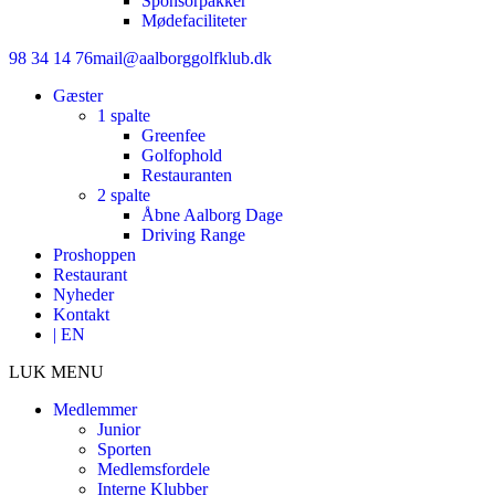
Sponsorpakker
Mødefaciliteter
98 34 14 76
mail@aalborggolfklub.dk
Gæster
1 spalte
Greenfee
Golfophold
Restauranten
2 spalte
Åbne Aalborg Dage
Driving Range
Proshoppen
Restaurant
Nyheder
Kontakt
| EN
LUK MENU
Medlemmer
Junior
Sporten
Medlemsfordele
Interne Klubber