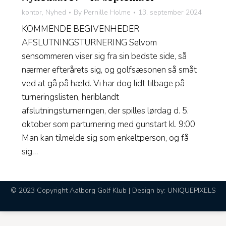
kontor
,
Nyhed
By
Pernille Holme
13. september 2024
KOMMENDE BEGIVENHEDER
AFSLUTNINGSTURNERING Selvom
sensommeren viser sig fra sin bedste side, så
nærmer efterårets sig, og golfsæsonen så småt
ved at gå på hæld. Vi har dog lidt tilbage på
turneringslisten, heriblandt
afslutningsturneringen, der spilles lørdag d. 5.
oktober som parturnering med gunstart kl. 9:00
Man kan tilmelde sig som enkeltperson, og få
sig…
© 2023 Copyright Aalborg Golf Klub | Design by:
UNIQUEPIXELS