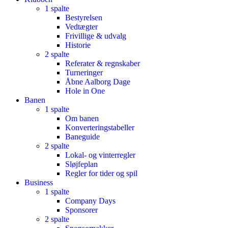
1 spalte
Bestyrelsen
Vedtægter
Frivillige & udvalg
Historie
2 spalte
Referater & regnskaber
Turneringer
Åbne Aalborg Dage
Hole in One
Banen
1 spalte
Om banen
Konverteringstabeller
Baneguide
2 spalte
Lokal- og vinterregler
Sløjfeplan
Regler for tider og spil
Business
1 spalte
Company Days
Sponsorer
2 spalte