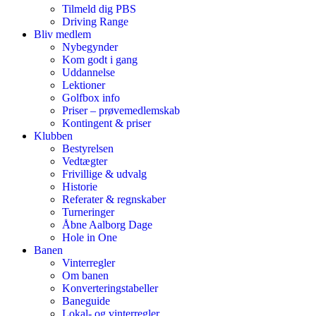
Tilmeld dig PBS
Driving Range
Bliv medlem
Nybegynder
Kom godt i gang
Uddannelse
Lektioner
Golfbox info
Priser – prøvemedlemskab
Kontingent & priser
Klubben
Bestyrelsen
Vedtægter
Frivillige & udvalg
Historie
Referater & regnskaber
Turneringer
Åbne Aalborg Dage
Hole in One
Banen
Vinterregler
Om banen
Konverteringstabeller
Baneguide
Lokal- og vinterregler