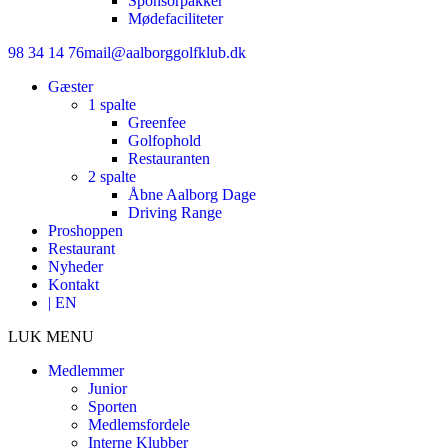
Sponsorpakker
Mødefaciliteter
98 34 14 76
mail@aalborggolfklub.dk
Gæster
1 spalte
Greenfee
Golfophold
Restauranten
2 spalte
Åbne Aalborg Dage
Driving Range
Proshoppen
Restaurant
Nyheder
Kontakt
| EN
LUK MENU
Medlemmer
Junior
Sporten
Medlemsfordele
Interne Klubber