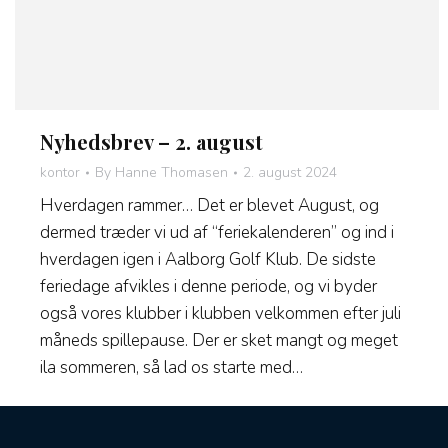
Nyhedsbrev – 2. august
kontor
By
Hanne Thomasen
2. august 2024
Hverdagen rammer… Det er blevet August, og
dermed træder vi ud af “feriekalenderen” og ind i
hverdagen igen i Aalborg Golf Klub. De sidste
feriedage afvikles i denne periode, og vi byder
også vores klubber i klubben velkommen efter juli
måneds spillepause. Der er sket mangt og meget
ila sommeren, så lad os starte med…