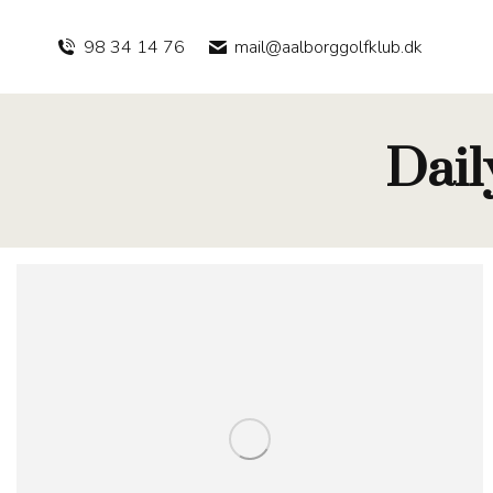
98 34 14 76
mail@aalborggolfklub.dk
Dail