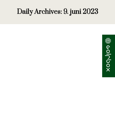
Daily Archives:
9. juni 2023
Nyhedsbrev uge 23
kontor
By
Hanne Thomasen
9. juni 2023
Kontingentopkrævning for 2. halvår 2023
Kontingent for 2. halvår 2023 er nu sendt ud. Vær