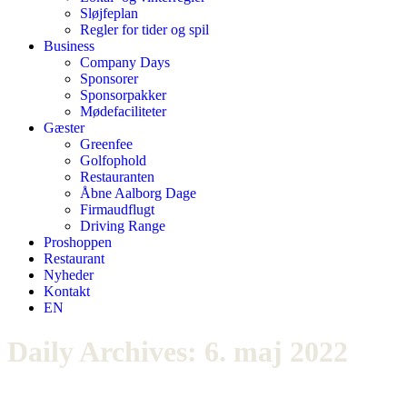
Sløjfeplan
Regler for tider og spil
Business
Company Days
Sponsorer
Sponsorpakker
Mødefaciliteter
Gæster
Greenfee
Golfophold
Restauranten
Åbne Aalborg Dage
Firmaudflugt
Driving Range
Proshoppen
Restaurant
Nyheder
Kontakt
EN
Daily Archives:
6. maj 2022