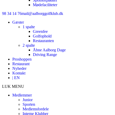
Sponsorpakker
Mødefaciliteter
98 34 14 76
mail@aalborggolfklub.dk
Gæster
1 spalte
Greenfee
Golfophold
Restauranten
2 spalte
Åbne Aalborg Dage
Driving Range
Proshoppen
Restaurant
Nyheder
Kontakt
| EN
LUK MENU
Medlemmer
Junior
Sporten
Medlemsfordele
Interne Klubber