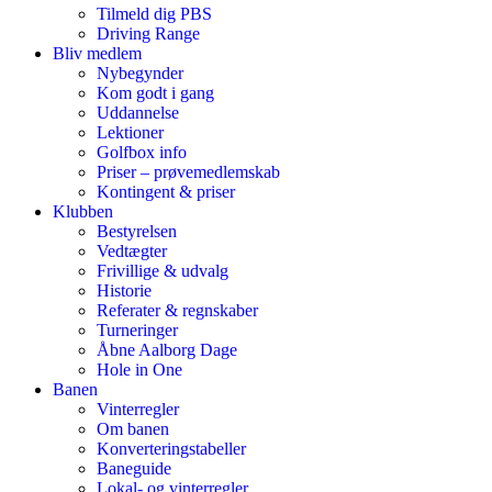
Tilmeld dig PBS
Driving Range
Bliv medlem
Nybegynder
Kom godt i gang
Uddannelse
Lektioner
Golfbox info
Priser – prøvemedlemskab
Kontingent & priser
Klubben
Bestyrelsen
Vedtægter
Frivillige & udvalg
Historie
Referater & regnskaber
Turneringer
Åbne Aalborg Dage
Hole in One
Banen
Vinterregler
Om banen
Konverteringstabeller
Baneguide
Lokal- og vinterregler