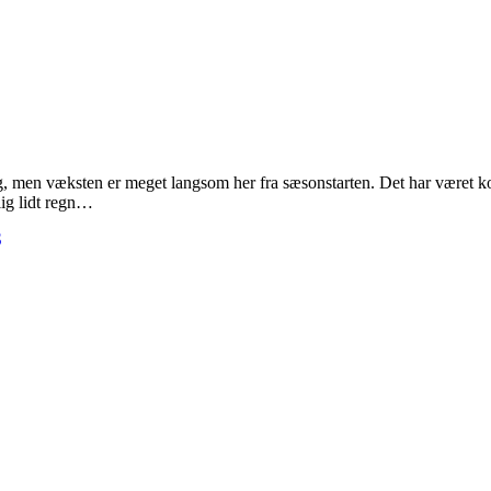
men væksten er meget langsom her fra sæsonstarten. Det har været koldt, 
lig lidt regn…
S