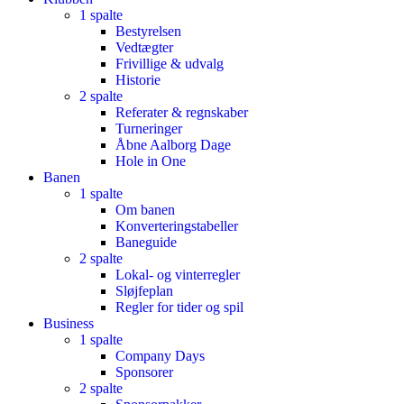
1 spalte
Bestyrelsen
Vedtægter
Frivillige & udvalg
Historie
2 spalte
Referater & regnskaber
Turneringer
Åbne Aalborg Dage
Hole in One
Banen
1 spalte
Om banen
Konverteringstabeller
Baneguide
2 spalte
Lokal- og vinterregler
Sløjfeplan
Regler for tider og spil
Business
1 spalte
Company Days
Sponsorer
2 spalte