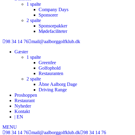
1 spalte
Company Days
Sponsorer
2 spalte
Sponsorpakker
Mødefaciliteter
98 34 14 76
mail@aalborggolfklub.dk
Gæster
1 spalte
Greenfee
Golfophold
Restauranten
2 spalte
Åbne Aalborg Dage
Driving Range
Proshoppen
Restaurant
Nyheder
Kontakt
| EN
MENU
98 34 14 76
mail@aalborggolfklub.dk
98 34 14 76