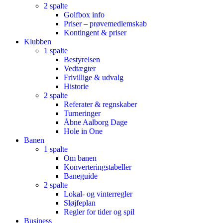
2 spalte
Golfbox info
Priser – prøvemedlemskab
Kontingent & priser
Klubben
1 spalte
Bestyrelsen
Vedtægter
Frivillige & udvalg
Historie
2 spalte
Referater & regnskaber
Turneringer
Åbne Aalborg Dage
Hole in One
Banen
1 spalte
Om banen
Konverteringstabeller
Baneguide
2 spalte
Lokal- og vinterregler
Sløjfeplan
Regler for tider og spil
Business