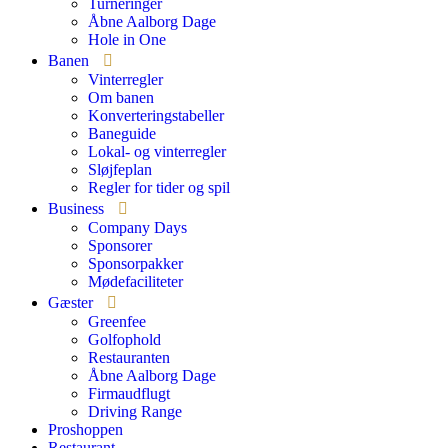
Turneringer
Åbne Aalborg Dage
Hole in One
Banen
Vinterregler
Om banen
Konverteringstabeller
Baneguide
Lokal- og vinterregler
Sløjfeplan
Regler for tider og spil
Business
Company Days
Sponsorer
Sponsorpakker
Mødefaciliteter
Gæster
Greenfee
Golfophold
Restauranten
Åbne Aalborg Dage
Firmaudflugt
Driving Range
Proshoppen
Restaurant