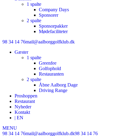
1 spalte
Company Days
Sponsorer
2 spalte
Sponsorpakker
Mødefaciliteter
98 34 14 76
mail@aalborggolfklub.dk
Gæster
1 spalte
Greenfee
Golfophold
Restauranten
2 spalte
Åbne Aalborg Dage
Driving Range
Proshoppen
Restaurant
Nyheder
Kontakt
| EN
MENU
98 34 14 76
mail@aalborggolfklub.dk
98 34 14 76