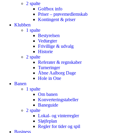
2 spalte
Golfbox info
Priser – prøvemedlemskab
Kontingent & priser
Klubben
1 spalte
Bestyrelsen
Vedtægter
Frivillige & udvalg
Historie
2 spalte
Referater & regnskaber
Turneringer
Åbne Aalborg Dage
Hole in One
Banen
1 spalte
Om banen
Konverteringstabeller
Baneguide
2 spalte
Lokal- og vinterregler
Sløjfeplan
Regler for tider og spil
Business