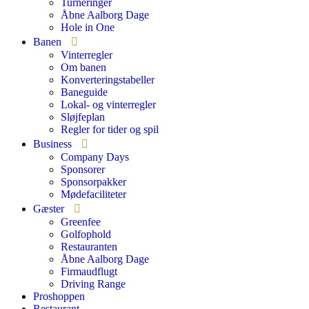
Turneringer
Åbne Aalborg Dage
Hole in One
Banen
Vinterregler
Om banen
Konverteringstabeller
Baneguide
Lokal- og vinterregler
Sløjfeplan
Regler for tider og spil
Business
Company Days
Sponsorer
Sponsorpakker
Mødefaciliteter
Gæster
Greenfee
Golfophold
Restauranten
Åbne Aalborg Dage
Firmaudflugt
Driving Range
Proshoppen
Restaurant