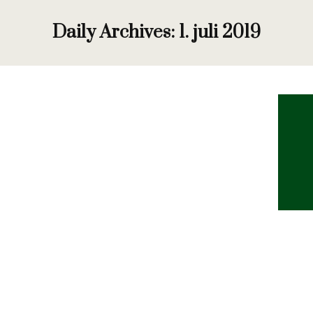
Daily Archives:
1. juli 2019
Banestatus for uge 27
Nyhed
By
Hanne Thomasen
1. juli 2019
Kære medlemmer og gæster Banearbejde i
denne uge: Der vil tirsdag og onsdag blive udført
kvalitets forbedrende arbejde på greens og
omgivelser. Vi starter tirsdag med at kryds-
vertikalskære alle greens. Onsdag formiddag
afsluttes behandlingen med en let topdressing,
som nettes ned i græsset. Vi forventer
behandlingen afsluttet onsdag kl. 14.00 Hvorfor
vertikalskæring:…