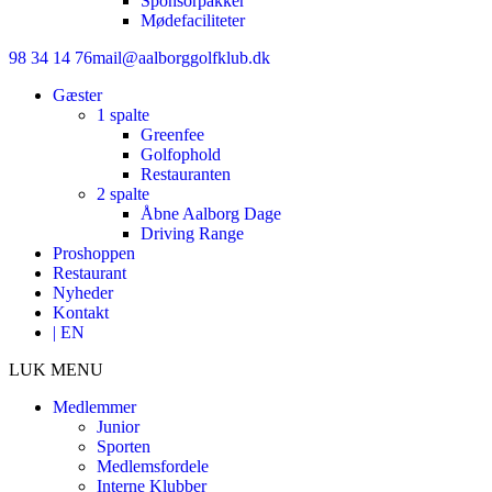
Sponsorpakker
Mødefaciliteter
98 34 14 76
mail@aalborggolfklub.dk
Gæster
1 spalte
Greenfee
Golfophold
Restauranten
2 spalte
Åbne Aalborg Dage
Driving Range
Proshoppen
Restaurant
Nyheder
Kontakt
| EN
LUK MENU
Medlemmer
Junior
Sporten
Medlemsfordele
Interne Klubber