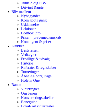
Tilmeld dig PBS
Driving Range
Bliv medlem
Nybegynder
Kom godt i gang
Uddannelse
Lektioner
Golfbox info
Priser – prøvemedlemskab
Kontingent & priser
Klubben
Bestyrelsen
Vedtægter
Frivillige & udvalg
Historie
Referater & regnskaber
Turneringer
Åbne Aalborg Dage
Hole in One
Banen
Vinterregler
Om banen
Konverteringstabeller
Baneguide
Lokal- og vinterregler