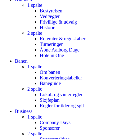
1 spalte
Bestyrelsen
Vedtægter
Frivillige & udvalg
Historie
2 spalte
Referater & regnskaber
Turneringer
Åbne Aalborg Dage
Hole in One
Banen
1 spalte
Om banen
Konverteringstabeller
Baneguide
2 spalte
Lokal- og vinterregler
Sløjfeplan
Regler for tider og spil
Business
1 spalte
Company Days
Sponsorer
2 spalte