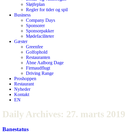
Sløjfeplan
Regler for tider og spil
Business
Company Days
Sponsorer
Sponsorpakker
Mødefaciliteter
Gæster
Greenfee
Golfophold
Restauranten
Åbne Aalborg Dage
Firmaudflugt
Driving Range
Proshoppen
Restaurant
Nyheder
Kontakt
EN
Daily Archives:
27. marts 2019
Banestatus