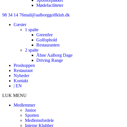
Sponsorpakker
Mødefaciliteter
98 34 14 76
mail@aalborggolfklub.dk
Gæster
1 spalte
Greenfee
Golfophold
Restauranten
2 spalte
Åbne Aalborg Dage
Driving Range
Proshoppen
Restaurant
Nyheder
Kontakt
| EN
LUK MENU
Medlemmer
Junior
Sporten
Medlemsfordele
Interne Klubber