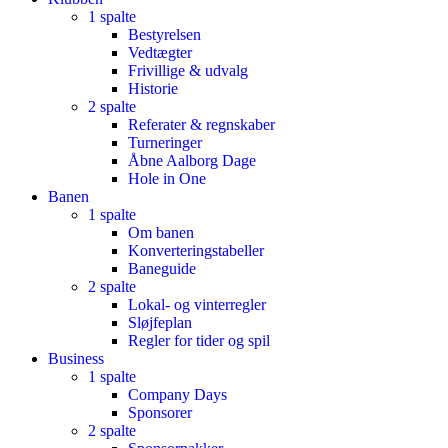
1 spalte
Bestyrelsen
Vedtægter
Frivillige & udvalg
Historie
2 spalte
Referater & regnskaber
Turneringer
Åbne Aalborg Dage
Hole in One
Banen
1 spalte
Om banen
Konverteringstabeller
Baneguide
2 spalte
Lokal- og vinterregler
Sløjfeplan
Regler for tider og spil
Business
1 spalte
Company Days
Sponsorer
2 spalte