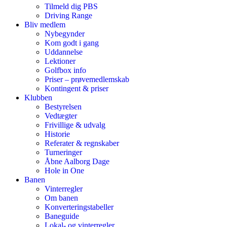
Tilmeld dig PBS
Driving Range
Bliv medlem
Nybegynder
Kom godt i gang
Uddannelse
Lektioner
Golfbox info
Priser – prøvemedlemskab
Kontingent & priser
Klubben
Bestyrelsen
Vedtægter
Frivillige & udvalg
Historie
Referater & regnskaber
Turneringer
Åbne Aalborg Dage
Hole in One
Banen
Vinterregler
Om banen
Konverteringstabeller
Baneguide
Lokal- og vinterregler