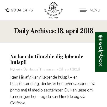
98 34 14 76
MENU
Daily Archives:
18. april 2018
Nu kan du tilmelde dig løbende
hulspil
Nyhed
By
Hanne Thomasen
18. april 2018
Igen i år afvikler vi løbende hulspil – en
hulspilsturnering, der kører hen over sæsonen fra
primo maj til medio september. Du kan læse om
turneringen her – og du kan tilmelde dig via
Golfbox.