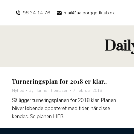
98 34 14 76
mail@aalborggolfklub.dk
Dail
Turneringsplan for 2018 er klar..
Nyhed
By
Hanne Thomasen
7. februar 2018
Så ligger turneringsplanen for 2018 klar. Planen
bliver løbende opdateret med tider, når disse
kendes. Se planen HER.