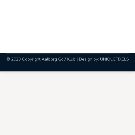
Banearbejde uge 31
Nyhed
By
Hanne Thomasen
31. juli 2017
I uge 31 påregner greenkeeperne at topdresse
greens tirsdag og sprøjte greens onsdag.
Naturligvis under hensyntagen til vejrliget.
© 2023 Copyright Aalborg Golf Klub | Design by:
UNIQUEPIXELS