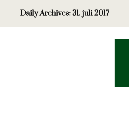
Daily Archives:
31. juli 2017
Kildevandssponsor?
Nyhed
By
Hanne Thomasen
31. juli 2017
Vi har desværre været nødsaget til at lukke
vandposterne på banen grundet et forøget antal
af colibakterier i vandet. Dette gør vi opmærksom
på via en bekræftelsesmail til greenfeegæster, når
de bestiller tid. Bestyrelsen ønsker dog at højne
servicen en smule og give gæsterne en gratis
kildevand med ud på runden. I den forbindelse
kunne…