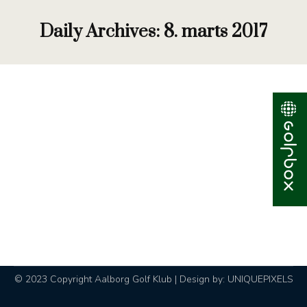
Daily Archives:
8. marts 2017
Banestatus
Nyhed
By
Hanne Thomasen
8. marts 2017
Torsdag den 9. marts vender vi Danske Bank blå
sløjfe, således at man spiller i den normale retning
på sløjfen. Det vil sige, at man starter på hul 1 og
spiller hullerne i sommerrækkefølge, dog stadig til
vintergreens. Gul og Rød sløjfe er endnu for sarte
til at vi kan vende dem, så ønsker man…
© 2023 Copyright Aalborg Golf Klub | Design by:
UNIQUEPIXELS