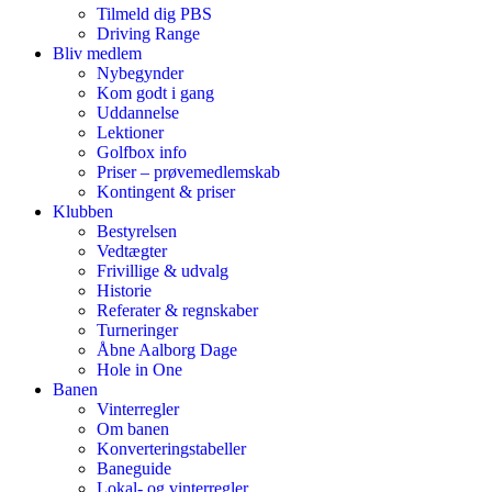
Tilmeld dig PBS
Driving Range
Bliv medlem
Nybegynder
Kom godt i gang
Uddannelse
Lektioner
Golfbox info
Priser – prøvemedlemskab
Kontingent & priser
Klubben
Bestyrelsen
Vedtægter
Frivillige & udvalg
Historie
Referater & regnskaber
Turneringer
Åbne Aalborg Dage
Hole in One
Banen
Vinterregler
Om banen
Konverteringstabeller
Baneguide
Lokal- og vinterregler