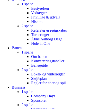
1 spalte
Bestyrelsen
Vedtægter
Frivillige & udvalg
Historie
2 spalte
Referater & regnskaber
Turneringer
Åbne Aalborg Dage
Hole in One
Banen
1 spalte
Om banen
Konverteringstabeller
Baneguide
2 spalte
Lokal- og vinterregler
Sløjfeplan
Regler for tider og spil
Business
1 spalte
Company Days
Sponsorer
2 spalte