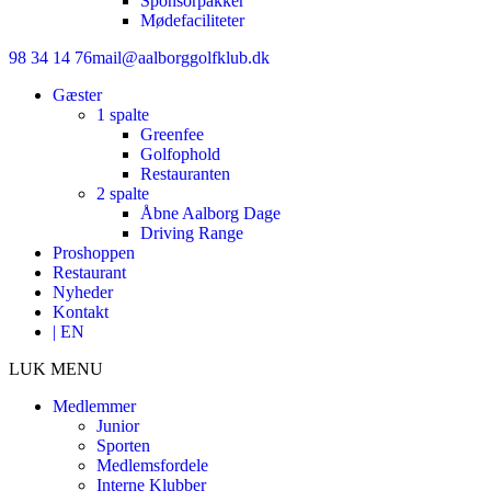
Sponsorpakker
Mødefaciliteter
98 34 14 76
mail@aalborggolfklub.dk
Gæster
1 spalte
Greenfee
Golfophold
Restauranten
2 spalte
Åbne Aalborg Dage
Driving Range
Proshoppen
Restaurant
Nyheder
Kontakt
| EN
LUK MENU
Medlemmer
Junior
Sporten
Medlemsfordele
Interne Klubber