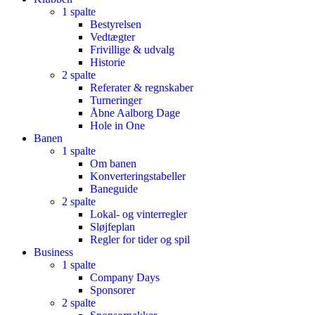
1 spalte
Bestyrelsen
Vedtægter
Frivillige & udvalg
Historie
2 spalte
Referater & regnskaber
Turneringer
Åbne Aalborg Dage
Hole in One
Banen
1 spalte
Om banen
Konverteringstabeller
Baneguide
2 spalte
Lokal- og vinterregler
Sløjfeplan
Regler for tider og spil
Business
1 spalte
Company Days
Sponsorer
2 spalte