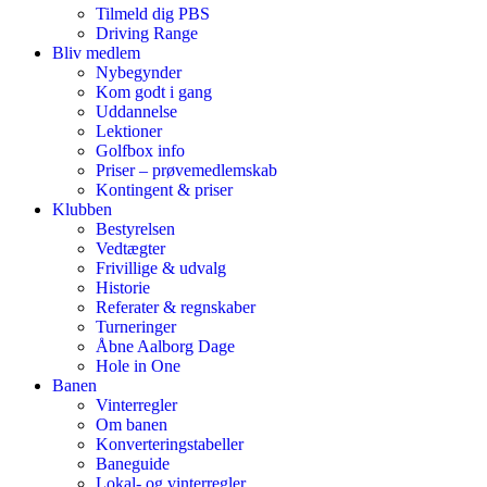
Tilmeld dig PBS
Driving Range
Bliv medlem
Nybegynder
Kom godt i gang
Uddannelse
Lektioner
Golfbox info
Priser – prøvemedlemskab
Kontingent & priser
Klubben
Bestyrelsen
Vedtægter
Frivillige & udvalg
Historie
Referater & regnskaber
Turneringer
Åbne Aalborg Dage
Hole in One
Banen
Vinterregler
Om banen
Konverteringstabeller
Baneguide
Lokal- og vinterregler