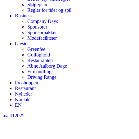
Sløjfeplan
Regler for tider og spil
Business
Company Days
Sponsorer
Sponsorpakker
Mødefaciliteter
Gæster
Greenfee
Golfophold
Restauranten
Åbne Aalborg Dage
Firmaudflugt
Driving Range
Proshoppen
Restaurant
Nyheder
Kontakt
EN
mar
11
2025