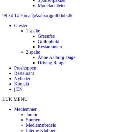
Sponsorpakker
Mødefaciliteter
98 34 14 76
mail@aalborggolfklub.dk
Gæster
1 spalte
Greenfee
Golfophold
Restauranten
2 spalte
Åbne Aalborg Dage
Driving Range
Proshoppen
Restaurant
Nyheder
Kontakt
| EN
LUK MENU
Medlemmer
Junior
Sporten
Medlemsfordele
Interne Klubber