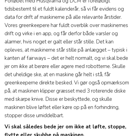
Forløbet med Husqvarna og DCM er foreløbigt
tidsbestemt til et fuldt kalenderår, så vi får evidens og
data for drift af maskinerne på alle relevante årstider.
Vores greenkeepere har fuldt overblik over maskinernes
drift og virke i en app, og får derfor både varsler og
alarmer, hvis noget er galt eller står stille. Det kan
opleves, at maskinerne står stille på anlægget – typisk i
kanten af fairways – det er helt normalt, og vi skal bede
jer om ikke at berøre eller agere med robotterne. Skulle
det uheldige ske, at en maskine går helt i stå, får
greenkeeperne direkte besked. Vi gør også opmærksom
på, at maskinen klipper græsset med 3 roterende diske
med skarpe knive. Disse er beskyttede, og skulle
maskinen blive løftet eller køre op på en forhindring,
stopper disse umiddelbart.
Vi skal således bede jer om ikke at løfte, stoppe,
flytte eller skubbe på maskinen.