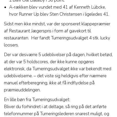
2 blev Ole Balleby i 36 point.
A-rækken blev vundet med 41 af Kenneth Lübcke,
hvor Runner Up blev Sten Christensen i ligeledes 41.
Sidst men ikke mindst, var der sponseret klappepræmier
af Restaurant Jægerspris i form af gavekort til
restauranten. Her fandt Turneringsudvalget 4 stk. lucky
loosers.
Der var desværre 5 udeblivelser på dagen, hvilket betød,
at der var 5 holdscores, der ikke kunne opgøres
elektronisk, da Turneringsudvalget ikke var bekendt med
udeblivelserne. – det viste sig heldigvis efter nærmere
manuel efterberegning, ikke at få indflydelse på
præmieuddelingen.
En lille bøn fra Turneringsudvalget:
Bliver du forhindret i at deltage, så ring på det anførte
telefonnummer på Turneringslederen snarest muligt, og