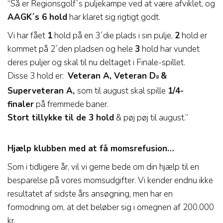
“Så er Regionsgolf´s puljekampe ved at være afviklet, og
AAGK´s 6 hold
har klaret sig rigtigt godt.
Vi har fået
1
hold på en 3´die plads i sin pulje,
2
hold er
kommet på 2´den pladsen og hele
3
hold har vundet
deres puljer og skal til nu deltaget i Finale-spillet.
Disse 3 hold er:
Veteran A, Veteran D
&
8
Superveteran A,
som til august skal spille
1/4-
finaler
på fremmede baner.
Stort tillykke til de 3 hold
& pøj pøj til august.”
Hjælp klubben med at få momsrefusion…
Som i tidligere år, vil vi gerne bede om din hjælp til en
besparelse på vores momsudgifter. Vi kender endnu ikke
resultatet af sidste års ansøgning, men har en
formodning om, at det beløber sig i omegnen af 200.000
kr.