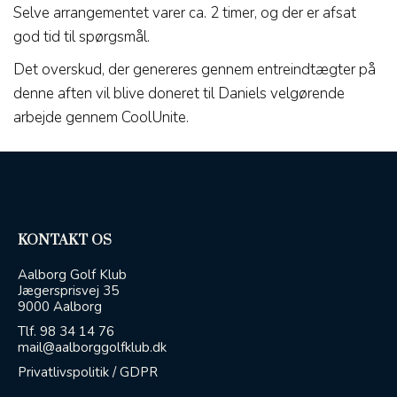
Selve arrangementet varer ca. 2 timer, og der er afsat
god tid til spørgsmål.
Det overskud, der genereres gennem entreindtægter på
denne aften vil blive doneret til Daniels velgørende
arbejde gennem CoolUnite.
KONTAKT OS
Aalborg Golf Klub
Jægersprisvej 35
9000 Aalborg
Tlf.
98 34 14 76
mail@aalborggolfklub.dk
Privatlivspolitik / GDPR