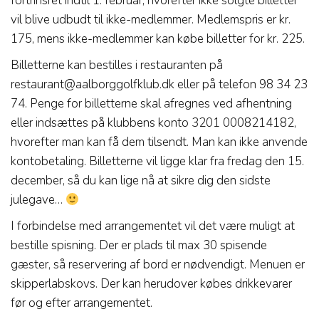
fortrinsret indtil 1. februar, hvorefter ikke solgte billetter
vil blive udbudt til ikke-medlemmer. Medlemspris er kr.
175, mens ikke-medlemmer kan købe billetter for kr. 225.
Billetterne kan bestilles i restauranten på
restaurant@aalborggolfklub.dk eller på telefon 98 34 23
74. Penge for billetterne skal afregnes ved afhentning
eller indsættes på klubbens konto 3201 0008214182,
hvorefter man kan få dem tilsendt. Man kan ikke anvende
kontobetaling. Billetterne vil ligge klar fra fredag den 15.
december, så du kan lige nå at sikre dig den sidste
julegave…
I forbindelse med arrangementet vil det være muligt at
bestille spisning. Der er plads til max 30 spisende
gæster, så reservering af bord er nødvendigt. Menuen er
skipperlabskovs. Der kan herudover købes drikkevarer
før og efter arrangementet.