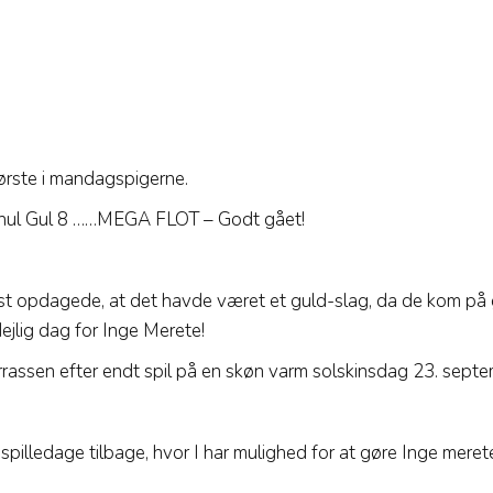
ørste i mandagspigerne.
på hul Gul 8 ……MEGA FLOT – Godt gået!
rst opdagede, at det havde været et guld-slag, da de kom på
ejlig dag for Inge Merete!
errassen efter endt spil på en skøn varm solskinsdag 23. septe
illedage tilbage, hvor I har mulighed for at gøre Inge merete