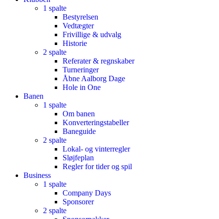
1 spalte
Bestyrelsen
Vedtægter
Frivillige & udvalg
Historie
2 spalte
Referater & regnskaber
Turneringer
Åbne Aalborg Dage
Hole in One
Banen
1 spalte
Om banen
Konverteringstabeller
Baneguide
2 spalte
Lokal- og vinterregler
Sløjfeplan
Regler for tider og spil
Business
1 spalte
Company Days
Sponsorer
2 spalte