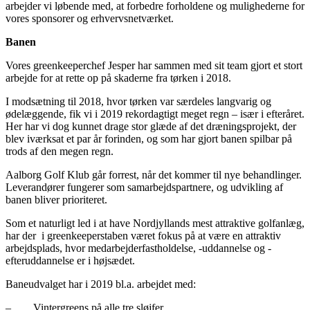
arbejder vi løbende med, at forbedre forholdene og mulighederne for
vores sponsorer og erhvervsnetværket.
Banen
Vores greenkeeperchef Jesper har sammen med sit team gjort et stort
arbejde for at rette op på skaderne fra tørken i 2018.
I modsætning til 2018, hvor tørken var særdeles langvarig og
ødelæggende, fik vi i 2019 rekordagtigt meget regn – især i efteråret.
Her har vi dog kunnet drage stor glæde af det dræningsprojekt, der
blev iværksat et par år forinden, og som har gjort banen spilbar på
trods af den megen regn.
Aalborg Golf Klub går forrest, når det kommer til nye behandlinger.
Leverandører fungerer som samarbejdspartnere, og udvikling af
banen bliver prioriteret.
Som et naturligt led i at have Nordjyllands mest attraktive golfanlæg,
har der i greenkeeperstaben været fokus på at være en attraktiv
arbejdsplads, hvor medarbejderfastholdelse, -uddannelse og -
efteruddannelse er i højsædet.
Baneudvalget har i 2019 bl.a. arbejdet med:
– Vintergreens på alle tre sløjfer