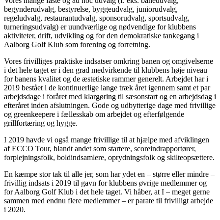
Vores mange faste og ad hoc udvalg (f. eks. baneudvalg,
begynderudvalg, bestyrelse, byggeudvalg, juniorudvalg,
regeludvalg, restaurantudvalg, sponsorudvalg, sportsudvalg,
turneringsudvalg) er uundværlige og nødvendige for klubbens
aktiviteter, drift, udvikling og for den demokratiske tankegang i
Aalborg Golf Klub som forening og forretning.
Vores frivilliges praktiske indsatser omkring banen og omgivelserne
i det hele taget er i den grad medvirkende til klubbens høje niveau
for banens kvalitet og de æstetiske rammer generelt. Arbejdet har i
2019 bestået i de kontinuerlige lange træk året igennem samt et par
arbejdsdage i foråret med klargøring til sæsonstart og en arbejdsdag i
efteråret inden afslutningen. Gode og udbytterige dage med frivillige
og greenkeepere i fællesskab om arbejdet og efterfølgende
grillfortæring og hygge.
I 2019 havde vi også mange frivillige til at hjælpe med afviklingen
af ECCO Tour, blandt andet som startere, scoreindrapportører,
forplejningsfolk, boldindsamlere, oprydningsfolk og skilteopsættere.
En kæmpe stor tak til alle jer, som har ydet en – større eller mindre –
frivillig indsats i 2019 til gavn for klubbens øvrige medlemmer og
for Aalborg Golf Klub i det hele taget. Vi håber, at I – meget gerne
sammen med endnu flere medlemmer – er parate til frivilligt arbejde
i 2020.