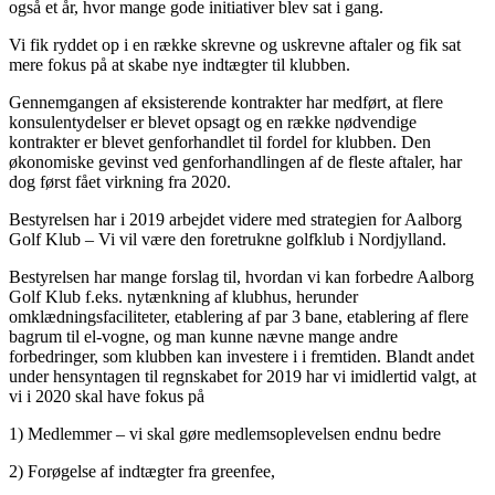
også et år, hvor mange gode initiativer blev sat i gang.
Vi fik ryddet op i en række skrevne og uskrevne aftaler og fik sat
mere fokus på at skabe nye indtægter til klubben.
Gennemgangen af eksisterende kontrakter har medført, at flere
konsulentydelser er blevet opsagt og en række nødvendige
kontrakter er blevet genforhandlet til fordel for klubben. Den
økonomiske gevinst ved genforhandlingen af de fleste aftaler, har
dog først fået virkning fra 2020.
Bestyrelsen har i 2019 arbejdet videre med strategien for Aalborg
Golf Klub – Vi vil være den foretrukne golfklub i Nordjylland.
Bestyrelsen har mange forslag til, hvordan vi kan forbedre Aalborg
Golf Klub f.eks. nytænkning af klubhus, herunder
omklædningsfaciliteter, etablering af par 3 bane, etablering af flere
bagrum til el-vogne, og man kunne nævne mange andre
forbedringer, som klubben kan investere i i fremtiden. Blandt andet
under hensyntagen til regnskabet for 2019 har vi imidlertid valgt, at
vi i 2020 skal have fokus på
1) Medlemmer – vi skal gøre medlemsoplevelsen endnu bedre
2) Forøgelse af indtægter fra greenfee,