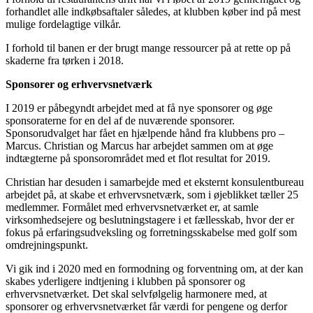
forhandlet alle indkøbsaftaler således, at klubben køber ind på mest
mulige fordelagtige vilkår.
I forhold til banen er der brugt mange ressourcer på at rette op på
skaderne fra tørken i 2018.
Sponsorer og erhvervsnetværk
I 2019 er påbegyndt arbejdet med at få nye sponsorer og øge
sponsoraterne for en del af de nuværende sponsorer.
Sponsorudvalget har fået en hjælpende hånd fra klubbens pro –
Marcus. Christian og Marcus har arbejdet sammen om at øge
indtægterne på sponsorområdet med et flot resultat for 2019.
Christian har desuden i samarbejde med et eksternt konsulentbureau
arbejdet på, at skabe et erhvervsnetværk, som i øjeblikket tæller 25
medlemmer. Formålet med erhvervsnetværket er, at samle
virksomhedsejere og beslutningstagere i et fællesskab, hvor der er
fokus på erfaringsudveksling og forretningsskabelse med golf som
omdrejningspunkt.
Vi gik ind i 2020 med en formodning og forventning om, at der kan
skabes yderligere indtjening i klubben på sponsorer og
erhvervsnetværket. Det skal selvfølgelig harmonere med, at
sponsorer og erhvervsnetværket får værdi for pengene og derfor