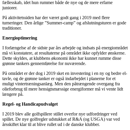
fællesskab, idet hun rummer både de nye og de mere erfarne
juniorer.
På aktivitetssiden har der været godt gang i 2019 med flere
turneringer. Den årlige ”Summer-camp” og afslutningsturen er gode
traditioner.
Energioptimering
I forlængelse af de sidste par års arbejde og indsats på energiområdet
må vi konstatere, at resultaterne på området ikke opfylder ønskerne.
Dette skyldes, at klubbens økonomi ikke har kunnet rumme disse
grønne tankers gennemførelse for nuværende.
På området er der dog i 2019 sket en investering i en ny og bedre el-
tavle, og de grønne tanker er også indarbejdet i planerne for et
muligt vintertræningsanlæg. Men den påtrængende overgang fra
olieforbrug til mere hensigtsmæssige energiformer må vi vente lidt
længere på.
Regel- og Handicapudvalget
I 2019 blev alle golfspillere stillet overfor nye udfordringer ved
spillet. De nye golfregler udstukket af R&A (og USGA) var ved
årsskiftet klar til at blive rullet ud i de danske klubber.