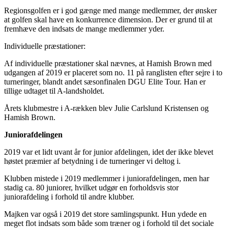
Regionsgolfen er i god gænge med mange medlemmer, der ønsker
at golfen skal have en konkurrence dimension. Der er grund til at
fremhæve den indsats de mange medlemmer yder.
Individuelle præstationer:
Af individuelle præstationer skal nævnes, at Hamish Brown med
udgangen af 2019 er placeret som no. 11 på ranglisten efter sejre i to
turneringer, blandt andet sæsonfinalen DGU Elite Tour. Han er
tillige udtaget til A-landsholdet.
Årets klubmestre i A-rækken blev Julie Carlslund Kristensen og
Hamish Brown.
Juniorafdelingen
2019 var et lidt uvant år for junior afdelingen, idet der ikke blevet
høstet præmier af betydning i de turneringer vi deltog i.
Klubben mistede i 2019 medlemmer i juniorafdelingen, men har
stadig ca. 80 juniorer, hvilket udgør en forholdsvis stor
juniorafdeling i forhold til andre klubber.
Majken var også i 2019 det store samlingspunkt. Hun ydede en
meget flot indsats som både som træner og i forhold til det sociale