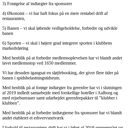
3) Forøgelse af indtægter fra sponsorer
4) Økonomi – vi har haft fokus på en mere rentabel drift af
restauranten,
5) Banen – vi skal løbende vedligeholdelse, forbedre og udvikle
banen
6) Sporten – vi skal i højere grad integrere sporten i klubbens
markedsføring
Med henblik på at forbedre medlemsoplevelsen har vi blandt andet
lavet medlemsstop ved 1650 medlemmer.
Vi har desuden igangsat en sløjfebooking, der giver flere tider på
banen i spidsbelastningstidsrum.
Med henblik på at forøge indtægter fra greenfee har vi i slutningen
af 2019 indledt samarbejde med forskellige hoteller i Aalborg og
med rejsebureauer samt udarbejdet greenfeepakker til ”klubber i
klubben”.
Med henblik på at forbedre indtægterne fra sponsorer har vi blandt
andet etableret et erhvervsnetværk
I forhold til restaurantens drift har vi i løbet af 2019 gennemgået og