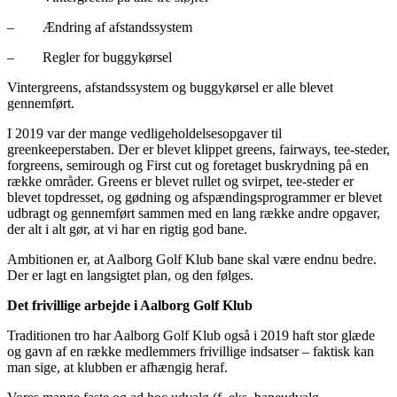
– Ændring af afstandssystem
– Regler for buggykørsel
Vintergreens, afstandssystem og buggykørsel er alle blevet
gennemført.
I 2019 var der mange vedligeholdelsesopgaver til
greenkeeperstaben. Der er blevet klippet greens, fairways, tee-steder,
forgreens, semirough og First cut og foretaget buskrydning på en
række områder. Greens er blevet rullet og svirpet, tee-steder er
blevet topdresset, og gødning og afspændingsprogrammer er blevet
udbragt og gennemført sammen med en lang række andre opgaver,
der alt i alt gør, at vi har en rigtig god bane.
Ambitionen er, at Aalborg Golf Klub bane skal være endnu bedre.
Der er lagt en langsigtet plan, og den følges.
Det frivillige arbejde i Aalborg Golf Klub
Traditionen tro har Aalborg Golf Klub også i 2019 haft stor glæde
og gavn af en række medlemmers frivillige indsatser – faktisk kan
man sige, at klubben er afhængig heraf.