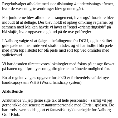
Regeludvalget afholdte med stor tilslutning 4 undervisnings aftener,
hvor de væsentligste ændringer blev gennemgået.
For juniorerne blev afholdt et arrangement, hvor også forældre blev
indbudt til at deltage. Der blev holdt et oplæg omkring reglerne, og
sammen med Majken havde vi lavet et ”regel -orienteringsløb” på
blå sløjfe, hvor opgaverne gik ud på de nye golfregler.
I Aalborg valgte vi at følge anbefalingerne fra DGU, og har skiftet
gule pæle ud med røde ved strafområder, og vi har indført blå pæle
med grøn top i stedet for blå pæle med sort top ved områder med
spilleforbud.
Vi har desuden tilrettet vores lokalregler med fokus på at øge flowet
på banen og tilført nye som golfreglerne nu åbnede mulighed for.
En af regeludvalgets opgaver for 2020 er forberedelse af det nye
handicapsystem WHS (World handicap system).
Afsluttende
Afsluttende vil jeg gerne sige tak til hele personalet – særlig vil jeg
gerne takke det seneste restaurantpersonale med Chris i spidsen. De
har trods svære odds gjort et fantastisk stykke arbejde for Aalborg
Golf Klub.