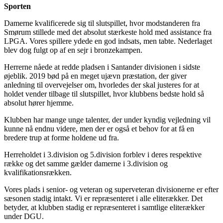
Sporten
Damerne kvalificerede sig til slutspillet, hvor modstanderen fra
Smørum stillede med det absolut stærkeste hold med assistance fra
LPGA. Vores spillere ydede en god indsats, men tabte. Nederlaget
blev dog fulgt op af en sejr i bronzekampen.
Herrerne nåede at redde pladsen i Santander divisionen i sidste
øjeblik. 2019 bød på en meget ujævn præstation, der giver
anledning til overvejelser om, hvorledes der skal justeres for at
holdet vender tilbage til slutspillet, hvor klubbens bedste hold så
absolut hører hjemme.
Klubben har mange unge talenter, der under kyndig vejledning vil
kunne nå endnu videre, men der er også et behov for at få en
bredere trup at forme holdene ud fra.
Herreholdet i 3.division og 5.division forblev i deres respektive
række og det samme gælder damerne i 3.division og
kvalifikationsrækken.
Vores plads i senior- og veteran og superveteran divisionerne er efter
sæsonen stadig intakt. Vi er repræsenteret i alle eliterækker. Det
betyder, at klubben stadig er repræsenteret i samtlige eliterækker
under DGU.