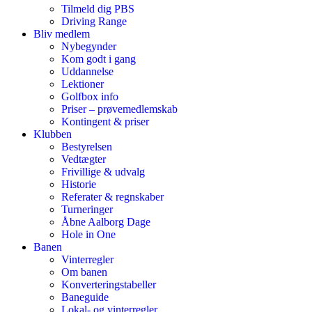
Tilmeld dig PBS
Driving Range
Bliv medlem
Nybegynder
Kom godt i gang
Uddannelse
Lektioner
Golfbox info
Priser – prøvemedlemskab
Kontingent & priser
Klubben
Bestyrelsen
Vedtægter
Frivillige & udvalg
Historie
Referater & regnskaber
Turneringer
Åbne Aalborg Dage
Hole in One
Banen
Vinterregler
Om banen
Konverteringstabeller
Baneguide
Lokal- og vinterregler