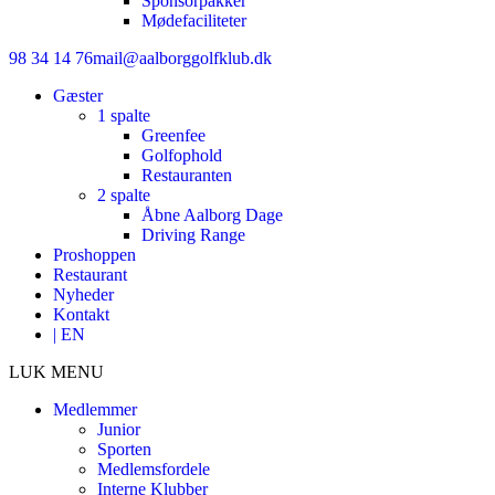
Sponsorpakker
Mødefaciliteter
98 34 14 76
mail@aalborggolfklub.dk
Gæster
1 spalte
Greenfee
Golfophold
Restauranten
2 spalte
Åbne Aalborg Dage
Driving Range
Proshoppen
Restaurant
Nyheder
Kontakt
| EN
LUK MENU
Medlemmer
Junior
Sporten
Medlemsfordele
Interne Klubber