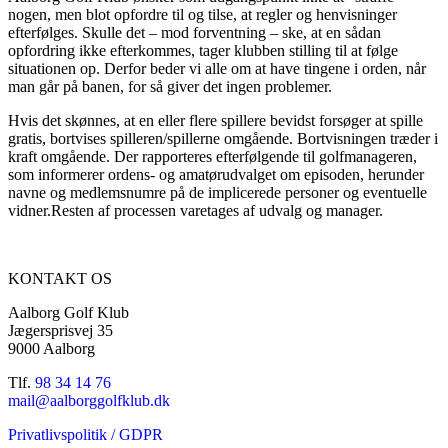
nogen, men blot opfordre til og tilse, at regler og henvisninger
efterfølges. Skulle det – mod forventning – ske, at en sådan
opfordring ikke efterkommes, tager klubben stilling til at følge
situationen op. Derfor beder vi alle om at have tingene i orden, når
man går på banen, for så giver det ingen problemer.
Hvis det skønnes, at en eller flere spillere bevidst forsøger at spille
gratis, bortvises spilleren/spillerne omgående. Bortvisningen træder i
kraft omgående. Der rapporteres efterfølgende til golfmanageren,
som informerer ordens- og amatørudvalget om episoden, herunder
navne og medlemsnumre på de implicerede personer og eventuelle
vidner.Resten af processen varetages af udvalg og manager.
KONTAKT OS
Aalborg Golf Klub
Jægersprisvej 35
9000 Aalborg
Tlf.
98 34 14 76
mail@aalborggolfklub.dk
Privatlivspolitik / GDPR