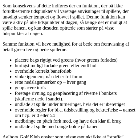
Som konsekvens af dette indføres der en funktion, der på ikke
forudbestemte tidspunkter vil varetage anvisninger til spillere, der
unødigt sænker tempoet og flowet i spillet. Denne funktion kan
være aktiv på alle tidspunkter af dagen, så længe det er muligt at
spille banen, og kan desuden optræde som starter på visse
tidspunkter af dagen.
Samme funktion vil have mulighed for at bede om fremvisning af
betalt green fee og bede spillerne:
placere bags rigtigt ved greens (hvor greens forlades)
hurtigst muligt forlade green efter endt hul
overholde korrekt baneforløb
vinke igennem, når det er frit foran
rette nedslagsmærker op – hver gang
genplacere turfs
foretage rivning og genplacering af riverne i bunkers
(skafterne nede i sandet).
undlade at spille under turneringer, hvis det er uberettiget
overholde regler for bl.a. tidsbestilling og bekræftelse – uanset
om hcp. er 0 eller 54
medbringe en pitch fork med, og have den klar til brug
undlade at spille med range bolde på banen
Aalborg Golf Klub ønsker som udgangspunkt ikke at ”straffe”