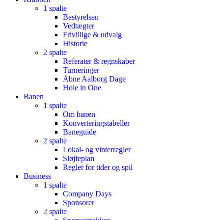
1 spalte
Bestyrelsen
Vedtægter
Frivillige & udvalg
Historie
2 spalte
Referater & regnskaber
Turneringer
Åbne Aalborg Dage
Hole in One
Banen
1 spalte
Om banen
Konverteringstabeller
Baneguide
2 spalte
Lokal- og vinterregler
Sløjfeplan
Regler for tider og spil
Business
1 spalte
Company Days
Sponsorer
2 spalte