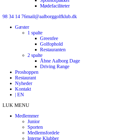
Sponsorpakker
Mødefaciliteter
98 34 14 76
mail@aalborggolfklub.dk
Gæster
1 spalte
Greenfee
Golfophold
Restauranten
2 spalte
Åbne Aalborg Dage
Driving Range
Proshoppen
Restaurant
Nyheder
Kontakt
| EN
LUK MENU
Medlemmer
Junior
Sporten
Medlemsfordele
Interne Klubber