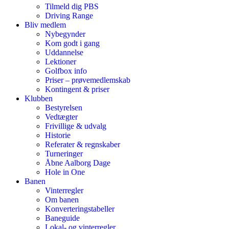
Tilmeld dig PBS
Driving Range
Bliv medlem
Nybegynder
Kom godt i gang
Uddannelse
Lektioner
Golfbox info
Priser – prøvemedlemskab
Kontingent & priser
Klubben
Bestyrelsen
Vedtægter
Frivillige & udvalg
Historie
Referater & regnskaber
Turneringer
Åbne Aalborg Dage
Hole in One
Banen
Vinterregler
Om banen
Konverteringstabeller
Baneguide
Lokal- og vinterregler