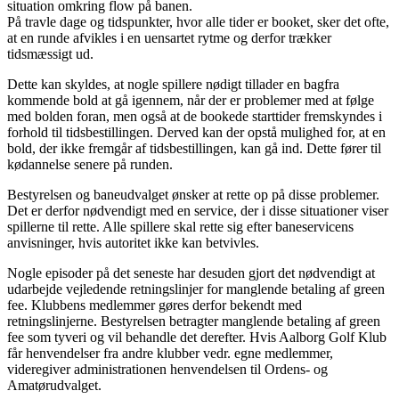
situation omkring flow på banen.
På travle dage og tidspunkter, hvor alle tider er booket, sker det ofte,
at en runde afvikles i en uensartet rytme og derfor trækker
tidsmæssigt ud.
Dette kan skyldes, at nogle spillere nødigt tillader en bagfra
kommende bold at gå igennem, når der er problemer med at følge
med bolden foran, men også at de bookede starttider fremskyndes i
forhold til tidsbestillingen. Derved kan der opstå mulighed for, at en
bold, der ikke fremgår af tidsbestillingen, kan gå ind. Dette fører til
kødannelse senere på runden.
Bestyrelsen og baneudvalget ønsker at rette op på disse problemer.
Det er derfor nødvendigt med en service, der i disse situationer viser
spillerne til rette. Alle spillere skal rette sig efter baneservicens
anvisninger, hvis autoritet ikke kan betvivles.
Nogle episoder på det seneste har desuden gjort det nødvendigt at
udarbejde vejledende retningslinjer for manglende betaling af green
fee. Klubbens medlemmer gøres derfor bekendt med
retningslinjerne. Bestyrelsen betragter manglende betaling af green
fee som tyveri og vil behandle det derefter. Hvis Aalborg Golf Klub
får henvendelser fra andre klubber vedr. egne medlemmer,
videregiver administrationen henvendelsen til Ordens- og
Amatørudvalget.