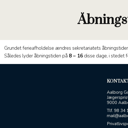
Åbningst
Grundet ferieafholdelse ændres sekretariatets åbningstider
Således lyder åbningstiden på
8 – 16
disse dage, i stedet 
KONTAKT
Aalborg Go
Jægerspris
9000 Aalb
Tlf.
98 34 
mail@aalbo
Privatlivsp