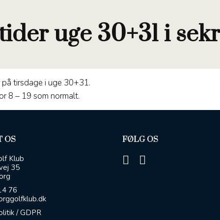
ider uge 30+31 i sekr
 på tirsdage i uge 30+31.
for 8 – 19 som normalt.
 OS
FØLG OS
lf Klub
vej 35
org
14 76
rggolfklub.dk
olitik / GDPR