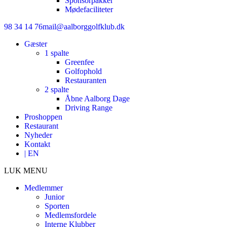
Sponsorpakker
Mødefaciliteter
98 34 14 76
mail@aalborggolfklub.dk
Gæster
1 spalte
Greenfee
Golfophold
Restauranten
2 spalte
Åbne Aalborg Dage
Driving Range
Proshoppen
Restaurant
Nyheder
Kontakt
| EN
LUK MENU
Medlemmer
Junior
Sporten
Medlemsfordele
Interne Klubber