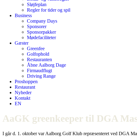
Sløjfeplan
Regler for tider og spil
Business
Company Days
Sponsorer
Sponsorpakker
Mødefaciliteter
Gæster
Greenfee
Golfophold
Restauranten
Åbne Aalborg Dage
Firmaudflugt
Driving Range
Proshoppen
Restaurant
Nyheder
Kontakt
EN
AaGK greenkeeper til DGA Mas
I går d. 1. oktober var Aalborg Golf Klub repræsenteret ved DGA Mast