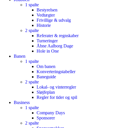
1 spalte
Bestyrelsen
Vedtægter
Frivillige & udvalg
Historie
2 spalte
Referater & regnskaber
Turneringer
Åbne Aalborg Dage
Hole in One
Banen
1 spalte
Om banen
Konverteringstabeller
Baneguide
2 spalte
Lokal- og vinterregler
Sløjfeplan
Regler for tider og spil
Business
1 spalte
Company Days
Sponsorer
2 spalte