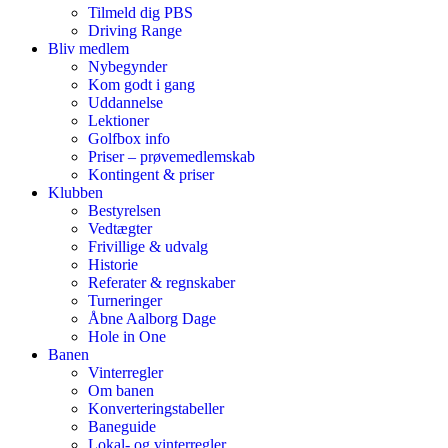
Tilmeld dig PBS
Driving Range
Bliv medlem
Nybegynder
Kom godt i gang
Uddannelse
Lektioner
Golfbox info
Priser – prøvemedlemskab
Kontingent & priser
Klubben
Bestyrelsen
Vedtægter
Frivillige & udvalg
Historie
Referater & regnskaber
Turneringer
Åbne Aalborg Dage
Hole in One
Banen
Vinterregler
Om banen
Konverteringstabeller
Baneguide
Lokal- og vinterregler