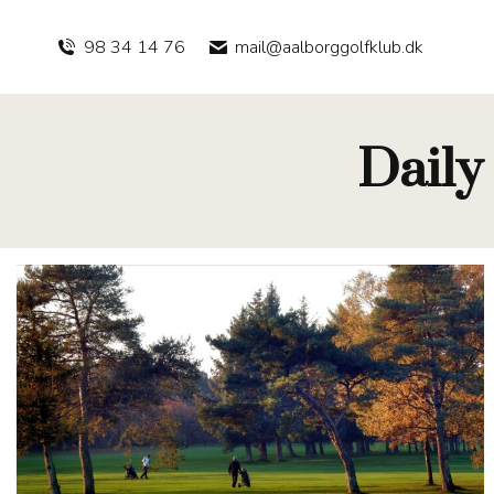
98 34 14 76
mail@aalborggolfklub.dk
Daily